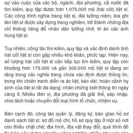
sự vào cuộc của các bộ, ngành, địa phương, cả nước đã
tìm kiếm, quy tập được hơn 1.075.000 mộ (hài cốt) liệt sĩ.
Các công trình nghĩa trang liệt sĩ, đài tưởng niệm, bia ghi
tên liệt sĩ được xây dựng trang nghiêm, trở thành những địa
chỉ thiêng liêng để nhân dân tưởng nhớ, tri ân các anh
hùng liệt sĩ.
Tuy nhiên, công tác tìm kiếm, quy tập và xác định danh tính
hài cốt liệt sĩ còn gặp nhiều khó khăn, phức tạp. Hiện nay,
số lượng hài cốt liệt sĩ cần tiếp tục tìm kiếm, quy tập còn
khoảng hơn 175.000 và gần 300.000 mộ liệt sĩ đang an
táng trong các nghĩa trang chưa xác định được thông tin,
trong khi chiến tranh diễn ra ác liệt, kéo dài; hoàn cảnh hy
sinh của liệt sĩ rất đa dạng; nhân chứng biết thông tin ngày
càng ít. Nhiều đơn vị, địa phương đã giải thể, sáp nhập,
chia tách hoặc chuyển đổi loại hình tổ chức, nhiệm vụ.
Bên cạnh đó, công tác quản lý, đăng ký, bàn giao hồ sơ
danh sách liệt sĩ, sơ đồ mộ chí, hồ sơ quy tập ở một số nơi
còn thiếu chặt chẽ; địa hình, địa vật thay đổi; quá trình đô