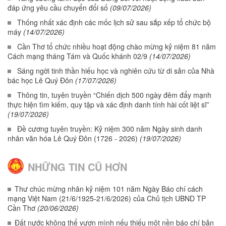
đáp ứng yêu cầu chuyển đổi số
(09/07/2026)
Thống nhất xác định các mốc lịch sử sau sắp xếp tổ chức bộ
máy
(14/07/2026)
Cần Thơ tổ chức nhiều hoạt động chào mừng kỷ niệm 81 năm
Cách mạng tháng Tám và Quốc khánh 02/9
(14/07/2026)
Sáng ngời tinh thần hiếu học và nghiên cứu từ di sản của Nhà
bác học Lê Quý Đôn
(17/07/2026)
Thông tin, tuyên truyền “Chiến dịch 500 ngày đêm đẩy mạnh
thực hiện tìm kiếm, quy tập và xác định danh tính hài cốt liệt sĩ”
(19/07/2026)
Đề cương tuyên truyền: Kỷ niệm 300 năm Ngày sinh danh
nhân văn hóa Lê Quý Đôn (1726 - 2026)
(19/07/2026)
NHỮNG TIN CŨ HƠN
Thư chúc mừng nhân kỷ niệm 101 năm Ngày Báo chí cách
mạng Việt Nam (21/6/1925-21/6/2026) của Chủ tịch UBND TP
Cần Thơ
(20/06/2026)
Đất nước không thể vươn mình nếu thiếu một nền báo chí bản