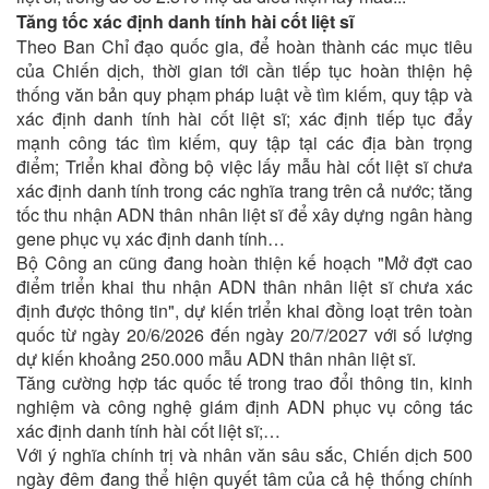
Tăng tốc xác định danh tính hài cốt liệt sĩ
Theo Ban Chỉ đạo quốc gia, để hoàn thành các mục tiêu
của Chiến dịch, thời gian tới cần tiếp tục hoàn thiện hệ
thống văn bản quy phạm pháp luật về tìm kiếm, quy tập và
xác định danh tính hài cốt liệt sĩ; xác định tiếp tục đẩy
mạnh công tác tìm kiếm, quy tập tại các địa bàn trọng
điểm; Triển khai đồng bộ việc lấy mẫu hài cốt liệt sĩ chưa
xác định danh tính trong các nghĩa trang trên cả nước; tăng
tốc thu nhận ADN thân nhân liệt sĩ để xây dựng ngân hàng
gene phục vụ xác định danh tính…
Bộ Công an cũng đang hoàn thiện kế hoạch "Mở đợt cao
điểm triển khai thu nhận ADN thân nhân liệt sĩ chưa xác
định được thông tin", dự kiến triển khai đồng loạt trên toàn
quốc từ ngày 20/6/2026 đến ngày 20/7/2027 với số lượng
dự kiến khoảng 250.000 mẫu ADN thân nhân liệt sĩ.
Tăng cường hợp tác quốc tế trong trao đổi thông tin, kinh
nghiệm và công nghệ giám định ADN phục vụ công tác
xác định danh tính hài cốt liệt sĩ;…
Với ý nghĩa chính trị và nhân văn sâu sắc, Chiến dịch 500
ngày đêm đang thể hiện quyết tâm của cả hệ thống chính