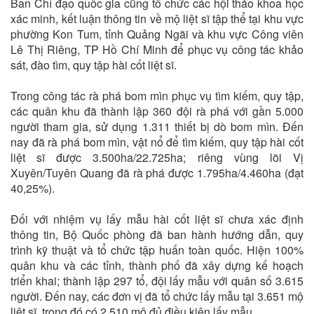
Ban Chỉ đạo quốc gia cũng tổ chức các hội thảo khoa học
xác minh, kết luận thông tin về mộ liệt sĩ tập thể tại khu vực
phường Kon Tum, tỉnh Quảng Ngãi và khu vực Công viên
Lê Thị Riêng, TP Hồ Chí Minh để phục vụ công tác khảo
sát, đào tìm, quy tập hài cốt liệt sĩ.
Trong công tác rà phá bom mìn phục vụ tìm kiếm, quy tập,
các quân khu đã thành lập 360 đội rà phá với gần 5.000
người tham gia, sử dụng 1.311 thiết bị dò bom mìn. Đến
nay đã rà phá bom mìn, vật nổ để tìm kiếm, quy tập hài cốt
liệt sĩ được 3.500ha/22.725ha; riêng vùng lõi Vị
Xuyên/Tuyên Quang đã rà phá được 1.795ha/4.460ha (đạt
40,25%).
Đối với nhiệm vụ lấy mẫu hài cốt liệt sĩ chưa xác định
thông tin, Bộ Quốc phòng đã ban hành hướng dẫn, quy
trình kỹ thuật và tổ chức tập huấn toàn quốc. Hiện 100%
quân khu và các tỉnh, thành phố đã xây dựng kế hoạch
triển khai; thành lập 297 tổ, đội lấy mẫu với quân số 3.615
người. Đến nay, các đơn vị đã tổ chức lấy mẫu tại 3.651 mộ
liệt sĩ, trong đó có 2.510 mộ đủ điều kiện lấy mẫu...