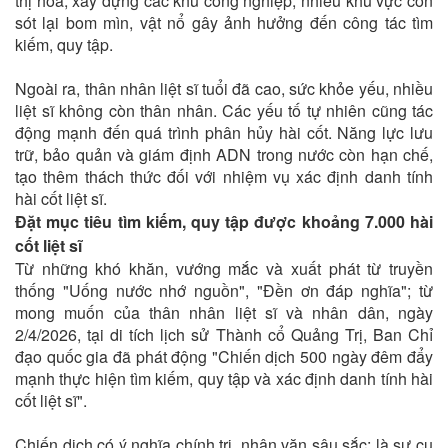
thị hóa, xây dựng các khu công nghiệp, nhiều khu vực còn
sót lại bom mìn, vật nổ gây ảnh hưởng đến công tác tìm
kiếm, quy tập.
Ngoài ra, thân nhân liệt sĩ tuổi đã cao, sức khỏe yếu, nhiều
liệt sĩ không còn thân nhân. Các yếu tố tự nhiên cũng tác
động mạnh đến quá trình phân hủy hài cốt. Năng lực lưu
trữ, bảo quản và giám định ADN trong nước còn hạn chế,
tạo thêm thách thức đối với nhiệm vụ xác định danh tính
hài cốt liệt sĩ.
Đặt mục tiêu tìm kiếm, quy tập được khoảng 7.000 hài
cốt liệt sĩ
Từ những khó khăn, vướng mắc và xuất phát từ truyền
thống "Uống nước nhớ nguồn", "Đền ơn đáp nghĩa"; từ
mong muốn của thân nhân liệt sĩ và nhân dân, ngày
2/4/2026, tại di tích lịch sử Thành cổ Quảng Trị, Ban Chỉ
đạo quốc gia đã phát động "Chiến dịch 500 ngày đêm đẩy
mạnh thực hiện tìm kiếm, quy tập và xác định danh tính hài
cốt liệt sĩ".
Chiến dịch có ý nghĩa chính trị, nhân văn sâu sắc; là sự cụ