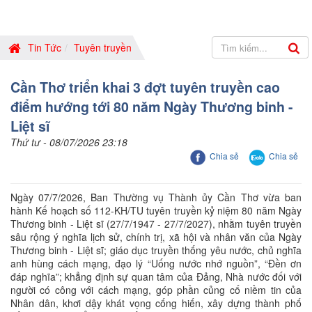
Tin Tức
Tuyên truyền
Cần Thơ triển khai 3 đợt tuyên truyền cao
điểm hướng tới 80 năm Ngày Thương binh -
Liệt sĩ
Thứ tư - 08/07/2026 23:18
Chia sẻ
Chia sẻ
Ngày 07/7/2026, Ban Thường vụ Thành ủy Cần Thơ vừa ban
hành Kế hoạch số 112-KH/TU tuyên truyền kỷ niệm 80 năm Ngày
Thương binh - Liệt sĩ (27/7/1947 - 27/7/2027), nhằm tuyên truyền
sâu rộng ý nghĩa lịch sử, chính trị, xã hội và nhân văn của Ngày
Thương binh - Liệt sĩ; giáo dục truyền thống yêu nước, chủ nghĩa
anh hùng cách mạng, đạo lý “Uống nước nhớ nguồn”, “Đền ơn
đáp nghĩa”; khẳng định sự quan tâm của Đảng, Nhà nước đối với
người có công với cách mạng, góp phần củng cố niềm tin của
Nhân dân, khơi dậy khát vọng cống hiến, xây dựng thành phố