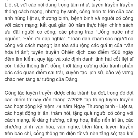
Liệt sĩ, với các nội dung trọng tâm như: tuyên truyền truyền
thống cách mạng, những hy sinh, cống hiến to lớn của các
anh hùng liệt sĩ, thương binh, bệnh binh và người có công
với cách mạng; kết quả gần 80 năm thực hiện chính sách
ưu đãi người có công; các phong trào “Uống nước nhớ
nguồn”, “Đền ơn đáp nghĩa”, “Toàn dân chăm sóc người có
công với cách mạng”; lan tỏa sâu rộng các giá trị của “văn
hóa tri ân”; tuyên truyền Chiến dịch cao điểm “500 ngày
đêm tìm kiếm, quy tập và xác định danh tính hài cốt liệt sĩ
còn thiếu thông tin”; đồng thời tăng cường đấu tranh phản
bác các quan điểm sai trái, xuyên tạc lịch sử, bảo vệ vững
chắc nền tảng tư tưởng của Đảng.
Công tác tuyên truyền được chia thành ba đợt, trong đó đợt
cao điểm từ nay đến tháng 7/2026 tập trung tuyên truyền
các hoạt động kỷ niệm 79 năm Ngày Thương binh - Liệt sĩ,
các hoạt động tri ân, thăm hỏi, tặng quà người có công với
cách mạng, lễ dâng hương, dâng hoa, thắp nến tri ân, các
chương trình văn hóa, văn nghệ, triển lãm, tuyên truyền
trên báo chí, cổng thông tin điện tử và nền tảng số; tạo khí