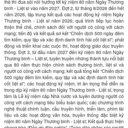
thế thi đua sôi nổi hướng tới kỷ niệm 80 năm Ngày Thương
binh - Liệt sĩ vào năm 2027. Đợt 2, từ tháng 8/2026 đến hết
năm 2026, tập trung kết quả các hoạt động kỷ niệm Ngày
Thương binh - Liệt sĩ năm 2026; quá trình tiếp tục hoàn
thiện thể chế, chính sách đối với người có công với cách
mạng; tiến độ và kết quả sơ kết “Chiến dịch 500 ngày đêm
tìm kiếm, quy tập và xác định danh tính hài cốt liệt sĩ”; phát
động và triển khai các cuộc thi, hoạt động giáo dục truyền
thống. Đợt 3, từ đầu năm 2027 đến kỷ niệm 80 năm Ngày
Thương binh – Liệt sĩ, tuyên truyền những thành tựu nổi bật
qua 80 năm thực hiện chính sách thương binh, liệt sĩ và
người có công với cách mạng; kết quả tổng kết “Chiến dịch
500 ngày đêm tìm kiếm, quy tập và xác định danh tính hài
cốt liệt sĩ”; các hoạt động kỷ niệm, tri ân trọng thể diễn ra
trong dịp kỷ niệm 80 năm Ngày Thương binh - Liệt sĩ, trọng
tâm là Lễ kỷ niệm cấp Nhà nước và tuyên dương người có
công với cách mạng tiêu biểu toàn quốc; các chương trình
nghệ thuật chính luận, cầu truyền hình, triển lãm, phim tài
liệu và các hoạt động văn hóa, truyền thống đặc biệt kỷ
niệm 80 năm Ngày Thương binh - Liệt sĩ; Kết quả thực hiện
phong trào “Đền ơn đáp nghĩa”, “Toàn dân chăm sóc người