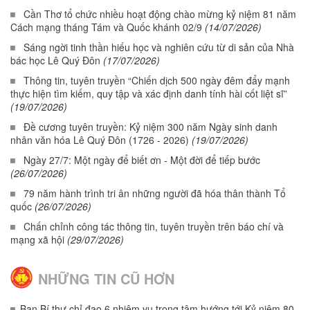
Cần Thơ tổ chức nhiều hoạt động chào mừng kỷ niệm 81 năm
Cách mạng tháng Tám và Quốc khánh 02/9
(14/07/2026)
Sáng ngời tinh thần hiếu học và nghiên cứu từ di sản của Nhà
bác học Lê Quý Đôn
(17/07/2026)
Thông tin, tuyên truyền “Chiến dịch 500 ngày đêm đẩy mạnh
thực hiện tìm kiếm, quy tập và xác định danh tính hài cốt liệt sĩ”
(19/07/2026)
Đề cương tuyên truyền: Kỷ niệm 300 năm Ngày sinh danh
nhân văn hóa Lê Quý Đôn (1726 - 2026)
(19/07/2026)
Ngày 27/7: Một ngày để biết ơn - Một đời để tiếp bước
(26/07/2026)
79 năm hành trình tri ân những người đã hóa thân thành Tổ
quốc
(26/07/2026)
Chấn chỉnh công tác thông tin, tuyên truyền trên báo chí và
mạng xã hội
(29/07/2026)
NHỮNG TIN CŨ HƠN
Ban Bí thư chỉ đạo 6 nhiệm vụ trọng tâm hướng tới Kỷ niệm 80