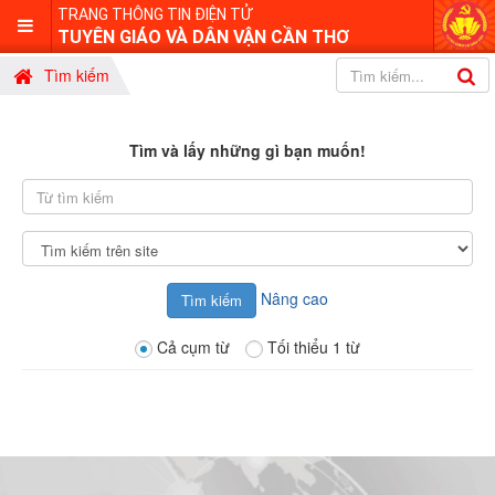
TRANG THÔNG TIN ĐIỆN TỬ
TUYÊN GIÁO VÀ DÂN VẬN CẦN THƠ
Tìm kiếm
Tìm và lấy những gì bạn muốn!
Từ
tìm
kiếm
Tìm
kiếm
tại
Nâng cao
Cả cụm từ
Tối thiểu 1 từ