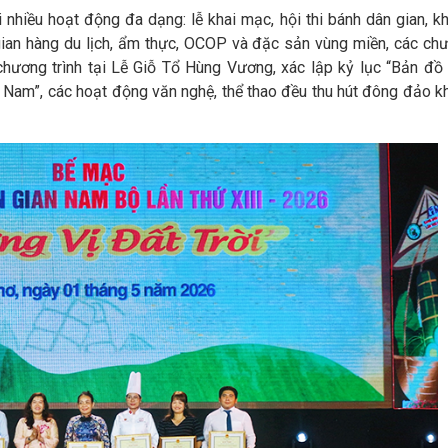
 nhiều hoạt động đa dạng: lễ khai mạc, hội thi bánh dân gian, k
gian hàng du lịch, ẩm thực, OCOP và đặc sản vùng miền, các ch
c chương trình tại Lễ Giỗ Tổ Hùng Vương, xác lập kỷ lục “Bản đồ 
t Nam”, các hoạt động văn nghệ, thể thao đều thu hút đông đảo k