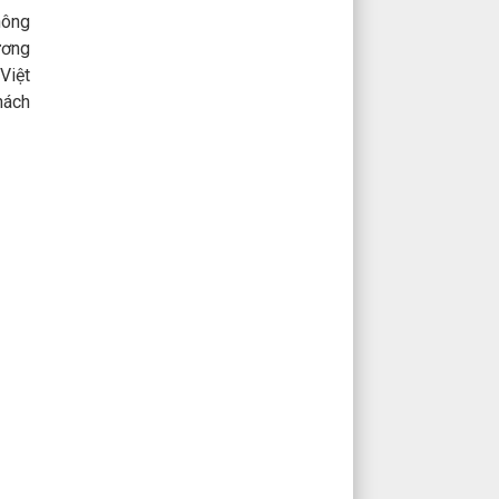
hông
ương
Việt
hách