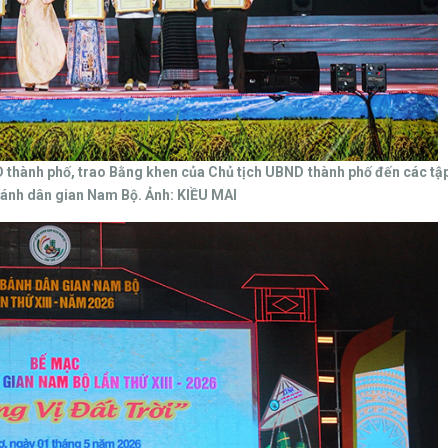
 thành phố, trao Bằng khen của Chủ tịch UBND thành phố đến các tập
 Bánh dân gian Nam Bộ. Ảnh: KIỀU MAI