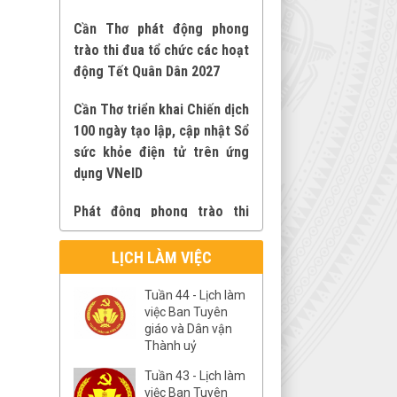
động Tết Quân Dân 2027
Cần Thơ triển khai Chiến dịch
100 ngày tạo lập, cập nhật Sổ
sức khỏe điện tử trên ứng
dụng VNeID
Phát động phong trào thi
đua “Ba nhất: Kỷ luật nhất -
Trung thành nhất - Gần dân
nhất” trên địa bàn thành phố
Cần Thơ
LỊCH LÀM VIỆC
Cần Thơ triển khai Chiến dịch
Tuần 44 - Lịch làm
100 ngày tạo lập, cập nhật Sổ
việc Ban Tuyên
sức khỏe điện tử trên ứng
giáo và Dân vận
dụng VNeID
Thành uỷ
Tuần 43 - Lịch làm
Tiếp tục triển khai quy định
việc Ban Tuyên