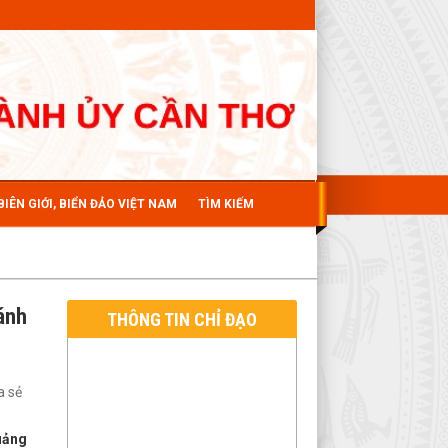
BIÊN GIỚI, BIỂN ĐẢO VIỆT NAM
TÌM KIẾM
ánh
THÔNG TIN CHỈ ĐẠO
a sẻ
Cần Thơ phát động phong
uảng
trào thi đua tổ chức các hoạt