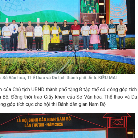
a Sở Văn hóa, Thể thao và Du lịch thành phố. Ảnh: KIỀU MAI
en của Chủ tịch UBND thành phố tặng 8 tập thể có đóng góp tích
m Bộ. Đồng thời trao Giấy khen của Sở Văn hóa, Thể thao và Du 
óng góp tích cực cho hội thi Bánh dân gian Nam Bộ.