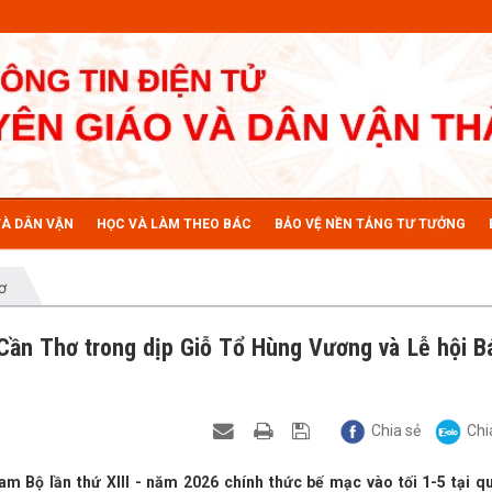
VÀ DÂN VẬN
HỌC VÀ LÀM THEO BÁC
BẢO VỆ NỀN TẢNG TƯ TƯỞNG
ơ
Cần Thơ trong dịp Giỗ Tổ Hùng Vương và Lễ hội B
Chia sẻ
Chi
am Bộ lần thứ XIII - năm 2026 chính thức bế mạc vào tối 1-5 tại q