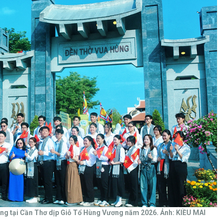
ng tại Cần Thơ dịp Giỗ Tổ Hùng Vương năm 2026. Ảnh: KIỀU MAI