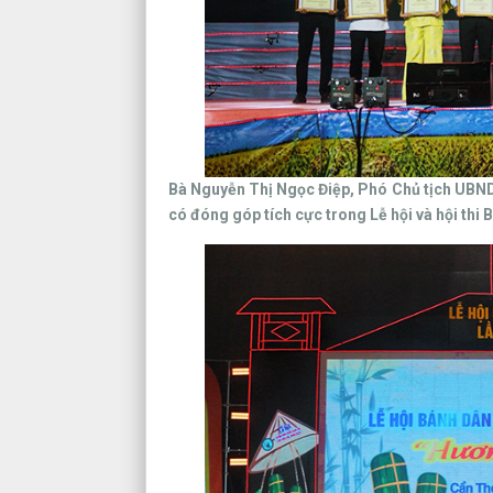
Bà Nguyễn Thị Ngọc Điệp, Phó Chủ tịch UBND
có đóng góp tích cực trong Lễ hội và hội thi