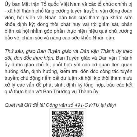
Ủy ban Mặt trận Tổ quốc Việt Nam và các tổ chức chính trị
- xã hội thành phố tăng cường tuyên truyền, vận động đoàn
viên, hội viên và Nhân dân tích cực tham gia khám sức
khỏe định kỳ; đồng thời phát huy vai trò giám sát, phản
biện xã hội nhằm góp phần thực hiện hiệu quả chủ trương
bảo vệ, chăm sóc và nâng cao sức khỏe Nhân dân.
Thứ sáu, giao Ban Tuyên giáo và Dân vận Thành ủy theo
dõi, đôn đốc thực hiện.
Ban Tuyên giáo và Dân vận Thành
ủy được giao chủ trì, phối hợp với các cơ quan liên quan
hướng dẫn, định hướng, kiểm tra, đôn đốc công tác tuyên
truyền; chủ động nắm bắt dư luận xã hội; kịp thời tham mưu
xử lý các vấn đề phát sinh; định kỳ tổng hợp, báo cáo kết
quả thực hiện với Ban Thường vụ Thành ủy.
Quét mã QR để tải Công văn số 491-CV/TU tại đây!