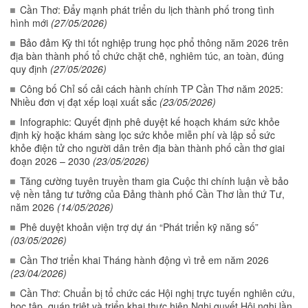
Cần Thơ: Đẩy mạnh phát triển du lịch thành phố trong tình
hình mới
(27/05/2026)
Bảo đảm Kỳ thi tốt nghiệp trung học phổ thông năm 2026 trên
địa bàn thành phố tổ chức chặt chẽ, nghiêm túc, an toàn, đúng
quy định
(27/05/2026)
Công bố Chỉ số cải cách hành chính TP Cần Thơ năm 2025:
Nhiều đơn vị đạt xếp loại xuất sắc
(23/05/2026)
Infographic: Quyết định phê duyệt kế hoạch khám sức khỏe
định kỳ hoặc khám sàng lọc sức khỏe miễn phí và lập sổ sức
khỏe điện tử cho người dân trên địa bàn thành phố cần thơ giai
đoạn 2026 – 2030
(23/05/2026)
Tăng cường tuyên truyền tham gia Cuộc thi chính luận về bảo
vệ nền tảng tư tưởng của Đảng thành phố Cần Thơ lần thứ Tư,
năm 2026
(14/05/2026)
Phê duyệt khoản viện trợ dự án “Phát triển kỹ năng số”
(03/05/2026)
Cần Thơ triển khai Tháng hành động vì trẻ em năm 2026
(23/04/2026)
Cần Thơ: Chuẩn bị tổ chức các Hội nghị trực tuyến nghiên cứu,
học tập, quán triệt và triển khai thực hiện Nghị quyết Hội nghị lần