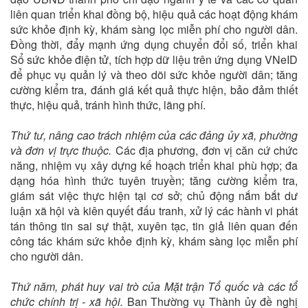
liên quan triển khai đồng bộ, hiệu quả các hoạt động khám
sức khỏe định kỳ, khám sàng lọc miễn phí cho người dân.
Đồng thời, đẩy mạnh ứng dụng chuyển đổi số, triển khai
Sổ sức khỏe điện tử, tích hợp dữ liệu trên ứng dụng VNeID
để phục vụ quản lý và theo dõi sức khỏe người dân; tăng
cường kiểm tra, đánh giá kết quả thực hiện, bảo đảm thiết
thực, hiệu quả, tránh hình thức, lãng phí.
Thứ tư, nâng cao trách nhiệm của các đảng ủy xã, phường
và đơn vị trực thuộc.
Các địa phương, đơn vị căn cứ chức
năng, nhiệm vụ xây dựng kế hoạch triển khai phù hợp; đa
dạng hóa hình thức tuyên truyền; tăng cường kiểm tra,
giám sát việc thực hiện tại cơ sở; chủ động nắm bắt dư
luận xã hội và kiên quyết đấu tranh, xử lý các hành vi phát
tán thông tin sai sự thật, xuyên tạc, tin giả liên quan đến
công tác khám sức khỏe định kỳ, khám sàng lọc miễn phí
cho người dân.
Thứ năm, phát huy vai trò của Mặt trận Tổ quốc và các tổ
chức chính trị - xã hội.
Ban Thường vụ Thành ủy đề nghị