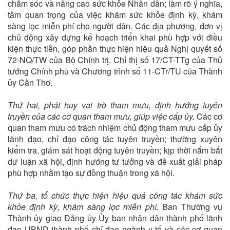
chăm sóc và nâng cao sức khỏe Nhân dân; làm rõ ý nghĩa,
tầm quan trọng của việc khám sức khỏe định kỳ, khám
sàng lọc miễn phí cho người dân. Các địa phương, đơn vị
chủ động xây dựng kế hoạch triển khai phù hợp với điều
kiện thực tiễn, góp phần thực hiện hiệu quả Nghị quyết số
72-NQ/TW của Bộ Chính trị, Chỉ thị số 17/CT-TTg của Thủ
tướng Chính phủ và Chương trình số 11-CTr/TU của Thành
ủy Cần Thơ.
Thứ hai, phát huy vai trò tham mưu, định hướng tuyên
truyền của các cơ quan tham mưu, giúp việc cấp ủy.
Các cơ
quan tham mưu có trách nhiệm chủ động tham mưu cấp ủy
lãnh đạo, chỉ đạo công tác tuyên truyền; thường xuyên
kiểm tra, giám sát hoạt động tuyên truyền; kịp thời nắm bắt
dư luận xã hội, định hướng tư tưởng và đề xuất giải pháp
phù hợp nhằm tạo sự đồng thuận trong xã hội.
Thứ ba, tổ chức thực hiện hiệu quả công tác khám sức
khỏe định kỳ, khám sàng lọc miễn phí.
Ban Thường vụ
Thành ủy giao Đảng ủy Ủy ban nhân dân thành phố lãnh
đạo UBND thành phố chỉ đạo ngành y tế và các cơ quan