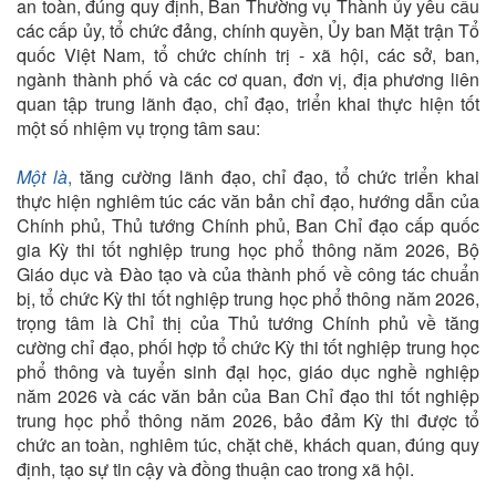
an toàn, đúng quy định, Ban Thường vụ Thành ủy yêu cầu
các cấp ủy, tổ chức đảng, chính quyền, Ủy ban Mặt trận Tổ
quốc Việt Nam, tổ chức chính trị - xã hội, các sở, ban,
ngành thành phố và các cơ quan, đơn vị, địa phương liên
quan tập trung lãnh đạo, chỉ đạo, triển khai thực hiện tốt
một số nhiệm vụ trọng tâm sau:
Một là
,
tăng cường lãnh đạo, chỉ đạo
, tổ chức triển khai
thực hiện nghiêm túc các văn bản chỉ đạo, hướng dẫn của
Chính phủ, Thủ tướng Chính phủ, Ban Chỉ đạo cấp quốc
gia Kỳ thi tốt nghiệp trung học phổ thông năm 2026, Bộ
Giáo dục và Đào tạo và của thành phố về công tác chuẩn
bị, tổ chức Kỳ thi tốt nghiệp trung học phổ thông năm 2026,
trọng tâm là Chỉ thị của Thủ tướng Chính phủ về tăng
cường chỉ đạo, phối hợp tổ chức Kỳ thi tốt nghiệp trung học
phổ thông và tuyển sinh đại học, giáo dục nghề nghiệp
năm 2026 và các văn bản của Ban Chỉ đạo thi tốt nghiệp
trung học phổ thông năm 2026, bảo đảm Kỳ thi được tổ
chức an toàn, nghiêm túc, chặt chẽ, khách quan, đúng quy
định, tạo sự tin cậy và đồng thuận cao trong xã hội.