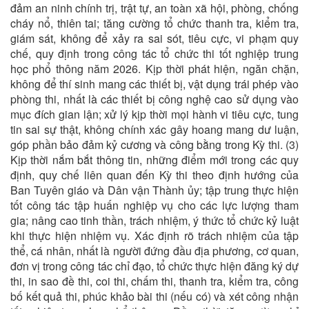
đảm an ninh chính trị, trật tự, an toàn xã hội, phòng, chống
cháy nổ, thiên tai; tăng cường tổ chức thanh tra, kiểm tra,
giám sát, không để xảy ra sai sót, tiêu cực, vi phạm quy
chế, quy định trong công tác tổ chức thi tốt nghiệp trung
học phổ thông năm 2026. Kịp thời phát hiện, ngăn chặn,
không để thí sinh mang các thiết bị, vật dụng trái phép vào
phòng thi, nhất là các thiết bị công nghệ cao sử dụng vào
mục đích gian lận; xử lý kịp thời mọi hành vi tiêu cực, tung
tin sai sự thật, không chính xác gây hoang mang dư luận,
góp phần bảo đảm kỷ cương và công bằng trong Kỳ thi. (3)
Kịp thời nắm bắt thông tin, những điểm mới trong các quy
định, quy chế liên quan đến Kỳ thi theo định hướng của
Ban Tuyên giáo và Dân vận Thành ủy; tập trung thực hiện
tốt công tác tập huấn nghiệp vụ cho các lực lượng tham
gia; nâng cao tinh thần, trách nhiệm, ý thức tổ chức kỷ luật
khi thực hiện nhiệm vụ. Xác định rõ trách nhiệm của tập
thể, cá nhân, nhất là người đứng đầu địa phương, cơ quan,
đơn vị trong công tác chỉ đạo, tổ chức thực hiện đăng ký dự
thi, in sao đề thi, coi thi, chấm thi, thanh tra, kiểm tra, công
bố kết quả thi, phúc khảo bài thi (nếu có) và xét công nhận