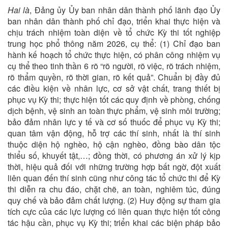
Hai là
, Đảng ủy Ủy ban nhân dân thành phố lãnh đạo Ủy
ban nhân dân thành phố chỉ đạo, triển khai thực hiện và
chịu trách nhiệm toàn diện về tổ chức Kỳ thi tốt nghiệp
trung học phổ thông năm 2026, cụ thể: (1) Chỉ đạo ban
hành kế hoạch tổ chức thực hiện, có phân công nhiệm vụ
cụ thể theo tinh thần 6 rõ “rõ người, rõ việc, rõ trách nhiệm,
rõ thẩm quyền, rõ thời gian, rõ kết quả”. Chuẩn bị đầy đủ
các điều kiện về nhân lực, cơ sở vật chất, trang thiết bị
phục vụ Kỳ thi; thực hiện tốt các quy định về phòng, chống
dịch bệnh, vệ sinh an toàn thực phẩm, vệ sinh môi trường;
bảo đảm nhân lực y tế và cơ số thuốc để phục vụ Kỳ thi;
quan tâm vận động, hỗ trợ các thí sinh, nhất là thí sinh
thuộc diện hộ nghèo, hộ cận nghèo, đồng bào dân tộc
thiểu số, khuyết tật,…; đồng thời, có phương án xử lý kịp
thời, hiệu quả đối với những trường hợp bất ngờ, đột xuất
liên quan đến thí sinh cũng như công tác tổ chức thi để Kỳ
thi diễn ra chu đáo, chặt chẽ, an toàn, nghiêm túc, đúng
quy chế và bảo đảm chất lượng. (2) Huy động sự tham gia
tích cực của các lực lượng có liên quan thực hiện tốt công
tác hậu cần, phục vụ Kỳ thi; triển khai các biện pháp bảo