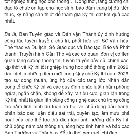
tốt nghiệp trung học phổ thông… Đồng thời, tăng cường chỉ
đạo tổ chức ôn tập cho học sinh, bảo đảm trang bị đủ kiến
thức, kỹ năng cần thiết để tham gia Kỳ thi đạt kết quả cao
nhất.
Ba là
, Ban Tuyên giáo và Dân vận Thành ủy định hướng
công tác tuyên truyền; chủ trì, phối hợp với Sở Văn hóa,
Thể thao và Du lịch, Sở Giáo dục và Đào tạo, Báo và Phát
thanh, Truyền hình Cần Thơ và các cơ quan, đơn vị có liên
quan tăng cường thông tin, tuyên truyền đầy đủ, chính xác,
kịp thời về Kỳ thi tốt nghiệp trung học phổ thông năm 2026,
đặc biệt là những điểm mới trong Quy chế Kỳ thi năm 2026,
tạo sự đồng thuận, ủng hộ của các tầng lớp Nhân dân
trong tổ chức Kỳ thi và các quy định pháp luật nhằm phòng
ngừa, ngăn chặn, không để xảy ra tiêu cực, gian lận trong
Kỳ thi, nhất là gian lận bằng công nghệ cao; chú trọng công
tác nắm tình hình dư luận xã hội và chủ động đấu tranh,
phản bác các luận điệu sai trái, xuyên tạc, âm mưu phá
hoại của các thế lực thù địch làm ảnh hưởng đến Kỳ thi;
chủ động nắm bắt thông tin, tổng hợp tình hình và báo cáo
Ban Thường vụ Thành ủy để kịp thời xem xét, chỉ đạo.