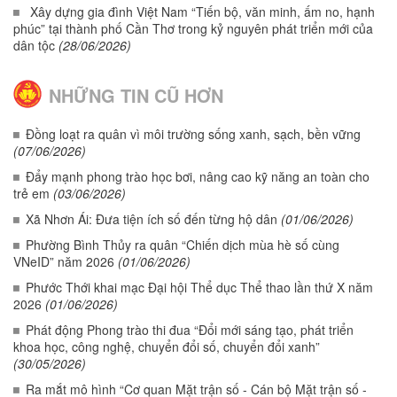
Xây dựng gia đình Việt Nam “Tiến bộ, văn minh, ấm no, hạnh
phúc” tại thành phố Cần Thơ trong kỷ nguyên phát triển mới của
dân tộc
(28/06/2026)
NHỮNG TIN CŨ HƠN
Đồng loạt ra quân vì môi trường sống xanh, sạch, bền vững
(07/06/2026)
Đẩy mạnh phong trào học bơi, nâng cao kỹ năng an toàn cho
trẻ em
(03/06/2026)
Xã Nhơn Ái: Đưa tiện ích số đến từng hộ dân
(01/06/2026)
Phường Bình Thủy ra quân “Chiến dịch mùa hè số cùng
VNeID” năm 2026
(01/06/2026)
Phước Thới khai mạc Đại hội Thể dục Thể thao lần thứ X năm
2026
(01/06/2026)
Phát động Phong trào thi đua “Đổi mới sáng tạo, phát triển
khoa học, công nghệ, chuyển đổi số, chuyển đổi xanh”
(30/05/2026)
Ra mắt mô hình “Cơ quan Mặt trận số - Cán bộ Mặt trận số -