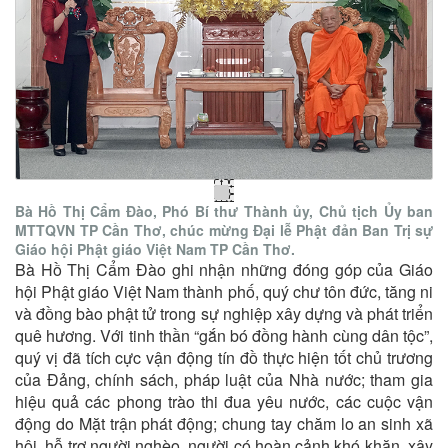
Bà Hồ Thị Cẩm Đào, Phó Bí thư Thành ủy, Chủ tịch Ủy ban
MTTQVN TP Cần Thơ, chúc mừng Đại lễ Phật đản Ban Trị sự
Giáo hội Phật giáo Việt Nam TP Cần Thơ.
Bà Hồ Thị Cẩm Đào ghi nhận những đóng góp của Giáo
hội Phật giáo Việt Nam thành phố, quý chư tôn đức, tăng ni
và đồng bào phật tử trong sự nghiệp xây dựng và phát triển
quê hương. Với tinh thần “gắn bó đồng hành cùng dân tộc”,
quý vị đã tích cực vận động tín đồ thực hiện tốt chủ trương
của Đảng, chính sách, pháp luật của Nhà nước; tham gia
hiệu quả các phong trào thi đua yêu nước, các cuộc vận
động do Mặt trận phát động; chung tay chăm lo an sinh xã
hội, hỗ trợ người nghèo, người có hoàn cảnh khó khăn, xây