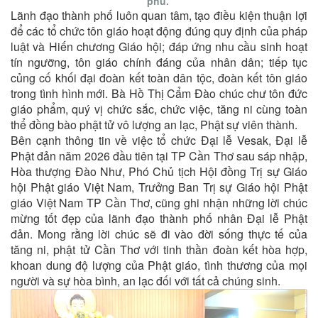
phủ.
Lãnh đạo thành phố luôn quan tâm, tạo điều kiện thuận lợi
để các tổ chức tôn giáo hoạt động đúng quy định của pháp
luật và Hiến chương Giáo hội; đáp ứng nhu cầu sinh hoạt
tín ngưỡng, tôn giáo chính đáng của nhân dân; tiếp tục
củng cố khối đại đoàn kết toàn dân tộc, đoàn kết tôn giáo
trong tình hình mới. Bà Hồ Thị Cẩm Đào chúc chư tôn đức
giáo phẩm, quý vị chức sắc, chức việc, tăng ni cùng toàn
thể đồng bào phật tử vô lượng an lạc, Phật sự viên thành.
Bên cạnh thông tin về việc tổ chức Đại lễ Vesak, Đại lễ
Phật đản năm 2026 đầu tiên tại TP Cần Thơ sau sáp nhập,
Hòa thượng Đào Như, Phó Chủ tịch Hội đồng Trị sự Giáo
hội Phật giáo Việt Nam, Trưởng Ban Trị sự Giáo hội Phật
giáo Việt Nam TP Cần Thơ, cũng ghi nhận những lời chúc
mừng tốt đẹp của lãnh đạo thành phố nhân Đại lễ Phật
đản. Mong rằng lời chúc sẽ đi vào đời sống thực tế của
tăng ni, phật tử Cần Thơ với tinh thần đoàn kết hòa hợp,
khoan dung độ lượng của Phật giáo, tình thương của mọi
người và sự hòa bình, an lạc đối với tất cả chúng sinh.