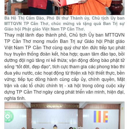
Bà Hồ Thị Cẩm Đào, Phó Bí thư Thành ủy, Chủ tịch Ủy ban
MTTQVN TP Cần Thơ, chúc mừng và tặng quà Ban Trị sự
Giáo hội Phật giáo Việt Nam TP Cần Thơ.
Thay mặt lãnh đạo thành phố, Chủ tịch Ủy ban MTTQVN
TP Cần Thơ mong muốn Ban Trị sự Giáo hội Phật giáo
Việt Nam TP Cần Thơ cùng quý chư tôn đức tiếp tục phát
huy truyền thống đoàn kết, hòa hợp; quan tâm đào tạo, bồi
dưỡng đội ngũ tăng ni kế thừa; vận động đồng bào phật tử
sống “tốt đời, đẹp đạo”, tích cực tham gia các phong trào thi
đua yêu nước, các hoạt động từ thiện xã hội thiết thực, bền
vững; tiếp tục đồng hành cùng cấp ủy, chính quyền, Mặt
trận và các tổ chức chính trị - xã hội trong công cuộc xây
dựng TP Cần Thơ ngày càng phát triển văn minh, hiện đại,
nghĩa tình.