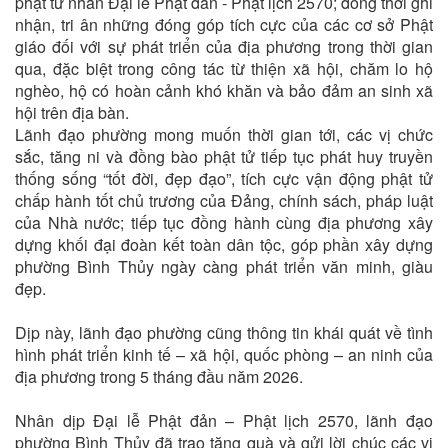
phật tử nhân Đại lễ Phật đản - Phật lịch 2570; đồng thời ghi
nhận, tri ân những đóng góp tích cực của các cơ sở Phật
giáo đối với sự phát triển của địa phương trong thời gian
qua, đặc biệt trong công tác từ thiện xã hội, chăm lo hộ
nghèo, hộ có hoàn cảnh khó khăn và bảo đảm an sinh xã
hội trên địa bàn.
Lãnh đạo phường mong muốn thời gian tới, các vị chức
sắc, tăng ni và đồng bào phật tử tiếp tục phát huy truyền
thống sống “tốt đời, đẹp đạo”, tích cực vận động phật tử
chấp hành tốt chủ trương của Đảng, chính sách, pháp luật
của Nhà nước; tiếp tục đồng hành cùng địa phương xây
dựng khối đại đoàn kết toàn dân tộc, góp phần xây dựng
phường Bình Thủy ngày càng phát triển văn minh, giàu
đẹp.
Dịp này, lãnh đạo phường cũng thông tin khái quát về tình
hình phát triển kinh tế – xã hội, quốc phòng – an ninh của
địa phương trong 5 tháng đầu năm 2026.
Nhân dịp Đại lễ Phật đản – Phật lịch 2570, lãnh đạo
phường Bình Thủy đã trao tặng quà và gửi lời chúc các vị