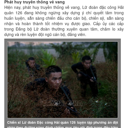
Phát huy truyền thống vẻ vang
Hiện nay, phát huy truyền thống vẻ vang, Lữ đoàn đặc công Hải
quân 126 đang không ngừng xây dựng ý chí quyết tâm trong
huấn luyện, sẵn sàng chiến đấu cho cán bộ, chiến sỹ, sẵn sàng
nhận và hoàn thành tốt nhiệm vụ được giao. Cấp ủy các cấp
trong Đảng bộ Lữ đoàn thường xuyên quan tâm, chăm lo xây
dựng và rèn luyện đội ngũ cán bộ, đảng viên.
Chiến sĩ Lữ đoàn Đặc công Hải quân 126 luyện tập phương án đột
nhập theo đường sông đánh chiếm mục tiêu giả định trong điều kiện