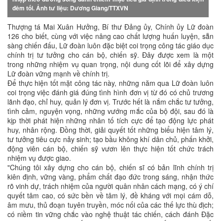
đêm tối. Ảnh tư liệu: Dương Giang/TTXVN
Thượng tá Mai Xuân Hưởng, Bí thư Đảng ủy, Chính ủy Lữ đoàn
126 cho biết, cùng với việc nâng cao chất lượng huấn luyện, sẵn
sàng chiến đấu, Lữ đoàn luôn đặc biệt coi trọng công tác giáo dục
chính trị tư tưởng cho cán bộ, chiến sỹ. Đây được xem là một
trong những nhiệm vụ quan trọng, nội dung cốt lõi để xây dựng
Lữ đoàn vững mạnh về chính trị.
Để thực hiện tốt mặt công tác này, những năm qua Lữ đoàn luôn
coi trọng việc đánh giá đúng tình hình đơn vị từ đó có chủ trương
lãnh đạo, chỉ huy, quản lý đơn vị. Trước hết là nắm chắc tư tưởng,
tình cảm, nguyện vọng, những vướng mắc của bộ đội, sau đó là
kịp thời phát hiện những nhân tố tích cực để tạo động lực phát
huy, nhân rộng. Đồng thời, giải quyết tốt những biểu hiện tâm lý,
tư tưởng tiêu cực nảy sinh; tạo bầu không khí dân chủ, phấn khởi,
động viên cán bộ, chiến sỹ vươn lên thực hiện tốt chức trách
nhiệm vụ được giao.
"Chúng tôi xây dựng cho cán bộ, chiến sĩ có bản lĩnh chính trị
kiên định, vững vàng, phẩm chất đạo đức trong sáng, nhận thức
rõ vinh dự, trách nhiệm của người quân nhân cách mạng, có ý chí
quyết tâm cao, có sức bền về tâm lý, đề kháng với mọi cám dỗ,
âm mưu, thủ đoạn tuyên truyền, móc nối của các thế lực thù địch;
có niềm tin vững chắc vào nghệ thuật tác chiến, cách đánh Đặc