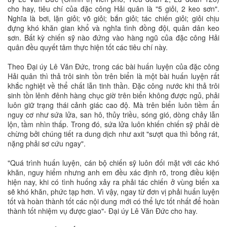
cho hay, tiêu chí của đặc công Hải quân là "5 giỏi, 2 keo sơn".
Nghĩa là bơi, lặn giỏi; võ giỏi; bắn giỏi; tác chiến giỏi; giỏi chịu
đựng khó khăn gian khổ và nghĩa tình đồng đội, quân dân keo
sơn. Bất kỳ chiến sỹ nào đứng vào hàng ngũ của đặc công Hải
quân đều quyết tâm thực hiện tốt các tiêu chí này.
Theo Đại úy Lê Văn Đức, trong các bài huấn luyện của đặc công
Hải quân thì thả trôi sinh tồn trên biển là một bài huấn luyện rất
khắc nghiệt về thể chất lẫn tinh thần. Đặc công nước khi thả trôi
sinh tồn lênh đênh hàng chục giờ trên biển không được ngủ, phải
luôn giữ trạng thái cảnh giác cao độ. Mà trên biển luôn tiềm ẩn
nguy cơ như sứa lửa, san hô, thủy triều, sóng gió, dòng chảy lẫn
lộn, tầm nhìn thấp. Trong đó, sứa lửa luôn khiến chiến sỹ phải dè
chừng bởi chúng tiết ra dung dịch như axit "sượt qua thì bỏng rát,
nặng phải sơ cứu ngay".
"Quá trình huấn luyện, cán bộ chiến sỹ luôn đối mặt với các khó
khăn, nguy hiểm nhưng anh em đều xác định rõ, trong điều kiện
hiện nay, khi có tình huống xảy ra phải tác chiến ở vùng biển xa
sẽ khó khăn, phức tạp hơn. Vì vậy, ngay từ đơn vị phải huấn luyện
tốt và hoàn thành tốt các nội dung mới có thể lực tốt nhất để hoàn
thành tốt nhiệm vụ được giao"- Đại úy Lê Văn Đức cho hay.