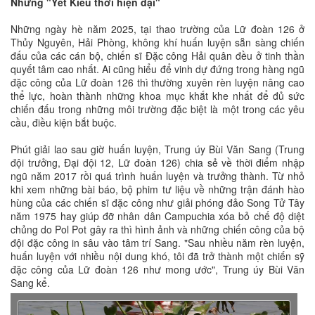
Những "Yết Kiêu thời hiện đại"
Những ngày hè năm 2025, tại thao trường của Lữ đoàn 126 ở
Thủy Nguyên, Hải Phòng, không khí huấn luyện sẵn sàng chiến
đấu của các cán bộ, chiến sĩ Đặc công Hải quân đều ở tinh thần
quyết tâm cao nhất. Ai cũng hiểu để vinh dự đứng trong hàng ngũ
đặc công của Lữ đoàn 126 thì thường xuyên rèn luyện nâng cao
thể lực, hoàn thành những khoa mục khắt khe nhất để đủ sức
chiến đấu trong những môi trường đặc biệt là một trong các yêu
cầu, điều kiện bắt buộc.
Phút giải lao sau giờ huấn luyện, Trung úy Bùi Văn Sang (Trung
đội trưởng, Đại đội 12, Lữ đoàn 126) chia sẻ về thời điểm nhập
ngũ năm 2017 rồi quá trình huấn luyện và trưởng thành. Từ nhỏ
khi xem những bài báo, bộ phim tư liệu về những trận đánh hào
hùng của các chiến sĩ đặc công như giải phóng đảo Song Tử Tây
năm 1975 hay giúp đỡ nhân dân Campuchia xóa bỏ chế độ diệt
chủng do Pol Pot gây ra thì hình ảnh và những chiến công của bộ
đội đặc công in sâu vào tâm trí Sang. "Sau nhiều năm rèn luyện,
huấn luyện với nhiều nội dung khó, tôi đã trở thành một chiến sỹ
đặc công của Lữ đoàn 126 như mong ước", Trung úy Bùi Văn
Sang kể.