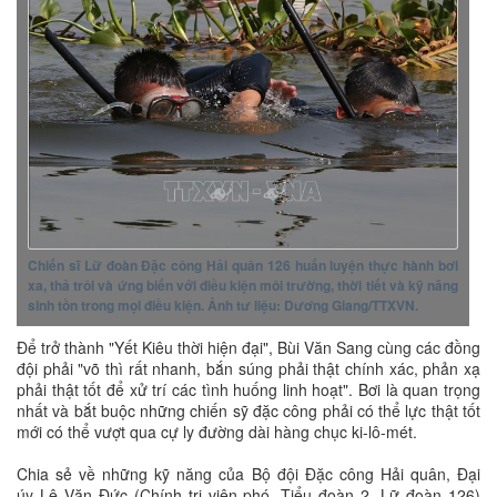
Chiến sĩ Lữ đoàn Đặc công Hải quân 126 huấn luyện thực hành bơi
xa, thả trôi và ứng biến với điều kiện môi trường, thời tiết và kỹ năng
sinh tồn trong mọi điều kiện. Ảnh tư liệu: Dương Giang/TTXVN.
Để trở thành "Yết Kiêu thời hiện đại", Bùi Văn Sang cùng các đồng
đội phải "võ thì rất nhanh, bắn súng phải thật chính xác, phản xạ
phải thật tốt để xử trí các tình huống linh hoạt". Bơi là quan trọng
nhất và bắt buộc những chiến sỹ đặc công phải có thể lực thật tốt
mới có thể vượt qua cự ly đường dài hàng chục ki-lô-mét.
Chia sẻ về những kỹ năng của Bộ đội Đặc công Hải quân, Đại
úy Lê Văn Đức (Chính trị viên phó, Tiểu đoàn 2, Lữ đoàn 126)