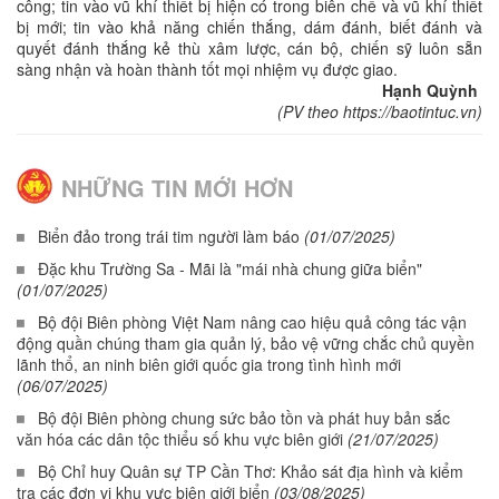
công; tin vào vũ khí thiết bị hiện có trong biên chế và vũ khí thiết
bị mới; tin vào khả năng chiến thắng, dám đánh, biết đánh và
quyết đánh thắng kẻ thù xâm lược, cán bộ, chiến sỹ luôn sẵn
sàng nhận và hoàn thành tốt mọi nhiệm vụ được giao.
Hạnh Quỳnh
(PV theo https://baotintuc.vn)
NHỮNG TIN MỚI HƠN
Biển đảo trong trái tim người làm báo
(01/07/2025)
Đặc khu Trường Sa - Mãi là "mái nhà chung giữa biển"
(01/07/2025)
Bộ đội Biên phòng Việt Nam nâng cao hiệu quả công tác vận
động quần chúng tham gia quản lý, bảo vệ vững chắc chủ quyền
lãnh thổ, an ninh biên giới quốc gia trong tình hình mới
(06/07/2025)
Bộ đội Biên phòng chung sức bảo tồn và phát huy bản sắc
văn hóa các dân tộc thiểu số khu vực biên giới
(21/07/2025)
Bộ Chỉ huy Quân sự TP Cần Thơ: Khảo sát địa hình và kiểm
tra các đơn vị khu vực biên giới biển
(03/08/2025)