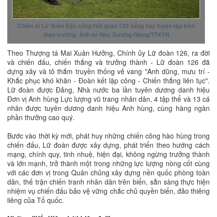
Chiến sĩ Lữ đoàn Đặc công Hải quân 126 hăng say luyện tập trên
thao trường. Ảnh tư liệu: Dương Giang/TTXVN
Theo Thượng tá Mai Xuân Hưởng, Chính ủy Lữ đoàn 126, ra đời
và chiến đấu, chiến thắng và trưởng thành - Lữ đoàn 126 đã
dựng xây và tô thắm truyền thống vẻ vang "Anh dũng, mưu trí -
Khắc phục khó khăn - Đoàn kết lập công - Chiến thắng liên tục".
Lữ đoàn được Đảng, Nhà nước ba lần tuyên dương danh hiệu
Đơn vị Anh hùng Lực lượng vũ trang nhân dân, 4 tập thể và 13 cá
nhân được tuyên dương danh hiệu Anh hùng, cùng hàng ngàn
phần thưởng cao quý.
Bước vào thời kỳ mới, phát huy những chiến công hào hùng trong
chiến đấu, Lữ đoàn được xây dựng, phát triển theo hướng cách
mạng, chính quy, tinh nhuệ, hiện đại, không ngừng trưởng thành
và lớn mạnh, trở thành một trong những lực lượng nòng cốt cùng
với các đơn vị trong Quân chủng xây dựng nền quốc phòng toàn
dân, thế trận chiến tranh nhân dân trên biển, sẵn sàng thực hiện
nhiệm vụ chiến đấu bảo vệ vững chắc chủ quyền biển, đảo thiêng
liêng của Tổ quốc.