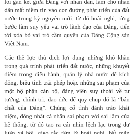
lõi gắn kết giữa Đảng với nhân dân, làm cho nhân
dân mất niềm tin vào con đường phát triển của đất
nước trong kỷ nguyên mới, từ đó hoài nghi, từng
bước làm suy yếu vai trò lãnh đạo của Đảng, tiến
tới xóa bỏ vai trò cầm quyền của Đảng Cộng sản
Việt Nam.
Các thế lực thù địch lợi dụng những khó khăn
trong quá trình phát triển đất nước, những khuyết
điểm trong điều hành, quản lý nhà nước để kích
động, biểu tình trái phép hoặc những sai phạm của
một bộ phận cán bộ, đảng viên suy thoái về tư
tưởng, chính trị, đạo đức để quy chụp đó là “bản
chất của Đảng”. Chúng cố tình đánh tráo khái
niệm, đồng nhất cá nhân sai phạm với sai lầm của
hệ thống, từ đó tạo ra cái nhìn lệch lạc trong dư
luận xã hội, gieo rắc tâm lý hoài nghi, bất mãn