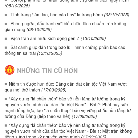
(05/10/2025)
Tình trạng “làm láo, báo cáo hay” là trọng bệnh
(08/10/2025)
Phòng ngừa, đấu tranh với biểu hiện lệch chuẩn trên không
gian mạng
(08/10/2025)
Vạch trần âm mưu kích động gen Z
(13/10/2025)
Sát cánh giúp dân trong bão lũ - minh chứng phản bác các
thông tin sai trái
(13/10/2025)
NHỮNG TIN CŨ HƠN
Niềm tin được hun đúc: Đảng dẫn dắt dân tộc Việt Nam vượt
qua mọi thử thách
(17/09/2025)
“Xây dựng "lá chắn thép" bảo vệ nền tảng tư tưởng trong kỷ
nguyên vươn mình của dân tộc Việt Nam” - Bài 2: Phát huy sức
mạnh tổng hợp, tạo "lá chắn thép" bảo vệ vững chắc nền tảng tư
tưởng của Đảng (tiếp theo và hết)
(17/09/2025)
“Xây dựng “lá chắn thép" bảo vệ nền tảng tư tưởng trong kỷ
nguyên vươn mình của dân tộc Việt Nam” - Bài 1: Mặt trận không
tiếng súng trong kỷ nguyên vươn mình
(17/09/2025)