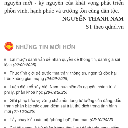
nguyên mới - kỷ nguyên của khát vọng phát triển
phồn vinh, hạnh phúc và trường tồn cùng dân tộc.
NGUYỄN THANH NAM
ST theo qdnd.vn
NHỮNG TIN MỚI HƠN
Lại mượn danh vấn đề nhân quyền để thông tin, đánh giá sai
lệch
(22/09/2025)
Thức tỉnh giới trẻ trước "ma trận" thông tin, ngôn từ độc hại
trên không gian mạng
(24/09/2025)
Luận điệu cổ xúy Việt Nam thực hiện đa nguyên chính trị là
phi lý, phản khoa học
(28/09/2025)
Giải pháp bảo vệ vững chắc nền tảng tư tưởng của đảng, đấu
tranh phản bác các quan điểm sai trái, thù địch trong tình hình
mới
(01/10/2025)
Tẩy chay kiểu cán bộ “phông bạt”, làm màu
(05/10/2025)
Coi tội phạm là “tù nhân lương tâm”, sự đánh tráo nguy hiểm