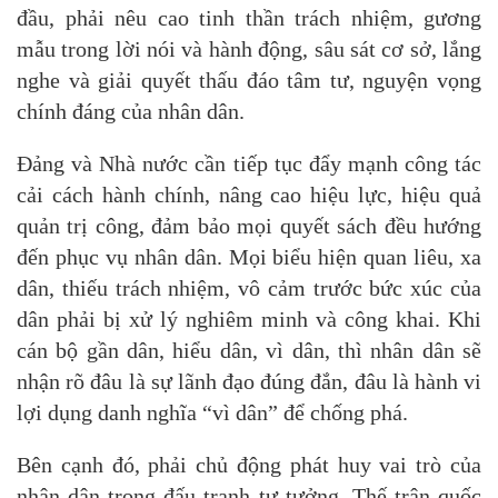
đầu, phải nêu cao tinh thần trách nhiệm, gương
mẫu trong lời nói và hành động, sâu sát cơ sở, lắng
nghe và giải quyết thấu đáo tâm tư, nguyện vọng
chính đáng của nhân dân.
Đảng và Nhà nước cần tiếp tục đẩy mạnh công tác
cải cách hành chính, nâng cao hiệu lực, hiệu quả
quản trị công, đảm bảo mọi quyết sách đều hướng
đến phục vụ nhân dân. Mọi biểu hiện quan liêu, xa
dân, thiếu trách nhiệm, vô cảm trước bức xúc của
dân phải bị xử lý nghiêm minh và công khai. Khi
cán bộ gần dân, hiểu dân, vì dân, thì nhân dân sẽ
nhận rõ đâu là sự lãnh đạo đúng đắn, đâu là hành vi
lợi dụng danh nghĩa “vì dân” để chống phá.
Bên cạnh đó, phải chủ động phát huy vai trò của
nhân dân trong đấu tranh tư tưởng. Thế trận quốc