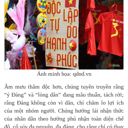
Ảnh minh họa: qdnd.vn
Âm mưu thâm độc hơn, chúng tuyên truyền rằng
“ý Đảng” và “lòng dân” đang mâu thuẫn, tách rời;
rằng Đảng không còn vì dân, chỉ chăm lo lợi ích
của một nhóm người. Chúng hướng lái nhận thức
của nhân dân theo hướng phủ nhận toàn diện chế
độ, cổ súy đa nguyên, đa đảng, cho rằng chỉ có thay