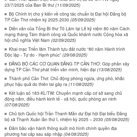
23/7/2025 của Ban Bí thư
(11/09/2025)
Bộ Chính trị cho ý kiến về công tác chuẩn bị Đại hội Đảng bộ
TP Cần Thơ nhiệm kỳ 2025-2030
(05/09/2025)
Diễn văn của Tổng Bí thư Tô Lâm tại Lễ kỷ niệm 80 năm Cách
mạng tháng Tám thành công và Quốc khánh nước Cộng hòa xã
hội chủ nghĩa Việt Nam
(02/09/2025)
Khai mạc Triển lãm Thành tựu đất nước “80 năm Hành trình
Độc lập - Tự do - Hạnh phúc”
(29/08/2025)
ĐẢNG BỘ CÁC CƠ QUAN ĐẢNG TP CẦN THƠ: Góp phần xây
dựng TP Cần Thơ phát triển văn minh, hiện đại
(13/08/2025)
Thành phố Cần Thơ: Chủ động phòng ngừa, ứng phó, khắc
phục hậu quả do thiên tai gây ra
(11/08/2025)
Kết luận số 183-KL/TW: Chuyển mạnh cấp cơ sở sang chủ
động nắm, điều hành kinh tế - xã hội, quốc phòng an ninh
(07/08/2025)
Chủ tịch Quốc hội Trần Thanh Mẫn dự Đại hội Đại biểu Đảng
bộ xã Thạnh Xuân lần thứ I, nhiệm kỳ 2025 – 2030
(05/08/2025)
Đảm bảo vận hành thông suốt mô hình chính quyền địa
phương hai cấp sau sáp nhập
(04/08/2025)