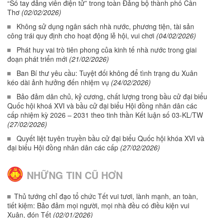
“Sổ tay đảng viên điện tử” trong toàn Đảng bộ thành phố Cần
Thơ
(02/02/2026)
Không sử dụng ngân sách nhà nước, phương tiện, tài sản
công trái quy định cho hoạt động lễ hội, vui chơi
(04/02/2026)
Phát huy vai trò tiên phong của kinh tế nhà nước trong giai
đoạn phát triển mới
(21/02/2026)
Ban Bí thư yêu cầu: Tuyệt đối không để tình trạng du Xuân
kéo dài ảnh hưởng đến nhiệm vụ
(24/02/2026)
Bảo đảm dân chủ, kỷ cương, chất lượng trong bầu cử đại biểu
Quốc hội khoá XVI và bầu cử đại biểu Hội đồng nhân dân các
cấp nhiệm kỳ 2026 – 2031 theo tinh thần Kết luận số 03-KL/TW
(27/02/2026)
Quyết liệt tuyên truyền bầu cử đại biểu Quốc hội khóa XVI và
đại biểu Hội đồng nhân dân các cấp
(27/02/2026)
NHỮNG TIN CŨ HƠN
Thủ tướng chỉ đạo tổ chức Tết vui tươi, lành mạnh, an toàn,
tiết kiệm: Bảo đảm mọi người, mọi nhà đều có điều kiện vui
Xuân, đón Tết
(02/01/2026)