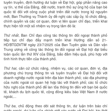
tuyên truyền, định hướng dư luận về Đại hội, góp phần nâng cao
uy tín, vị thế của Đảng, đất nước, tranh thủ sự ủng hộ của bạn bè
quốc tế đối với công cuộc phát triển đất nước trong kỷ nguyên
mới, Ban Thường vụ Thành ủy đề nghị các cấp ủy, tổ chức đảng,
chính quyền và các cơ quan, đơn vị liên quan chỉ đạo, triển khai
thực hiện tốt một số nhiệm vụ trọng tâm đó là:
Thứ nhất
, Ban Chỉ đạo công tác thông tin đối ngoại thành phố
tiếp tục chỉ đạo đẩy mạnh triển khai Hướng dẫn số 21-
HD/BTGDVTW ngày 23/7/2025 của Ban Tuyên giáo và Dân vận
Trung ương về công tác thông tin đối ngoại về Đại hội đại biểu
toàn quốc lần thứ XIV của Đảng, bảo đảm hiệu quả, phù hợp với
tình hình thực tiễn của thành phố.
Thứ hai
, căn cứ chức năng, nhiệm vụ, các cơ quan, đơn vị, địa
phương chú trọng thông tin và tuyên truyền về Đại hội đối với
doanh nghiệp nước ngoài trên địa bàn thành phố; các địa phương
của nước ngoài có quan hệ hợp tác với thành phố; các tổ chức
hữu nghị của thành phố để lan tỏa thông tin đến với bạn bè quốc
tế, khách du lịch quốc tế, cộng đồng kiều bào Việt Nam ở nước
ngoài,...
Thứ ba
, chủ động theo dõi sát thông tin, dư luận trên báo chí
nước ngoài, dư luận của chính giới các nước về Đại hội; kịp thời