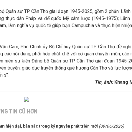
 bộ Quân sự TP Cần Thơ giai đoạn 1945-2025, gồm 2 phần: Lãnh
hống thực dân Pháp và đế quốc Mỹ xâm lược (1945-1975); Lãnh
Nam, làm nghĩa vụ quốc tế giúp bạn Campuchia và thực hiện nhiệ
ễn Văn Cam, Phó Chính ủy Bộ Chỉ huy Quân sự TP Cần Thơ đề nghị
ung các nội dung; phối hợp chặt chẽ với cơ quan chuyên môn, các 
Biên niên sự kiện Đảng bộ Quân sự TP Cần Thơ giai đoạn 1945-2
yên truyền, giáo dục truyền thống quê hương Cần Thơ và lực lượn
n sĩ.
Tin, ảnh:
Khang 
NG TIN CŨ HƠN
m hiện đại, bản sắc trong kỷ nguyên phát triển mới
(09/06/2026)