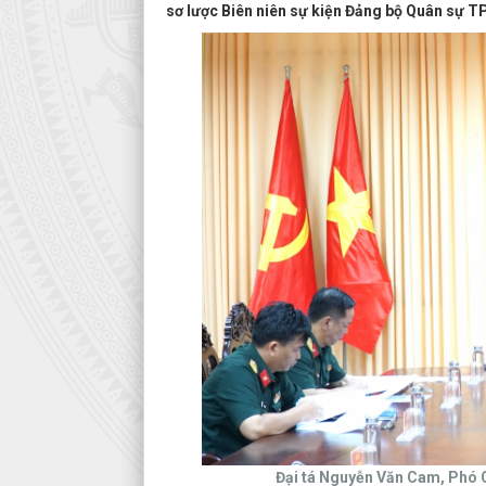
sơ lược Biên niên sự kiện Đảng bộ Quân sự T
Đại tá Nguyễn Văn Cam, Phó C