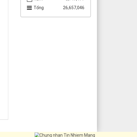
đua “Ba nhất: Kỷ luật nhất -
Tổng
26,657,046
Trung thành nhất - Gần dân
nhất” trên địa bàn thành phố
Cần Thơ
Cần Thơ triển khai Chiến dịch
100 ngày tạo lập, cập nhật Sổ
sức khỏe điện tử trên ứng
dụng VNeID
Tiếp tục triển khai quy định
về khuyến khích, bảo vệ cán
bộ năng động, sáng tạo, dám
nghĩ, dám làm vì lợi ích chung