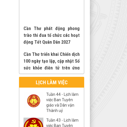
Cần Thơ phát động phong
trào thi đua tổ chức các hoạt
động Tết Quân Dân 2027
Cần Thơ triển khai Chiến dịch
100 ngày tạo lập, cập nhật Sổ
sức khỏe điện tử trên ứng
dụng VNeID
Phát động phong trào thi
LỊCH LÀM VIỆC
đua “Ba nhất: Kỷ luật nhất -
Tuần 44 - Lịch làm
Trung thành nhất - Gần dân
việc Ban Tuyên
nhất” trên địa bàn thành phố
giáo và Dân vận
Cần Thơ
Thành uỷ
Tuần 43 - Lịch làm
Cần Thơ triển khai Chiến dịch
việc Ban Tuyên