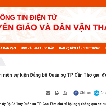
VÀ DÂN VẬN
HỌC VÀ LÀM THEO BÁC
BẢO VỆ NỀN TẢNG TƯ TƯỞNG
 niên sự kiện Đảng bộ Quân sự TP Cần Thơ giai đ
Chia sẻ
Chi
 ủy Bộ Chỉ huy Quân sự TP Cần Thơ, chủ trì hội nghị thông qua đề c