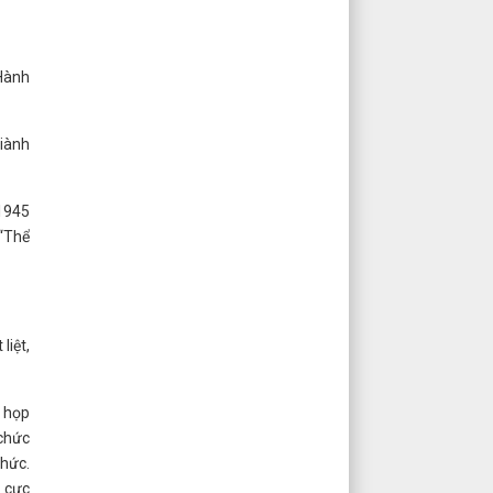
 Hành
giành
-1945
 “Thể
liệt,
y họp
 chức
chức.
h cực