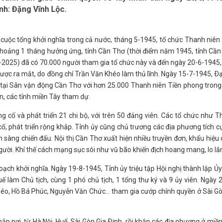
anh: Đặng Vĩnh Lộc.
ị cuộc tổng khởi nghĩa trong cả nước, tháng 5-1945, tổ chức Thanh niên
 khoảng 1 tháng hưởng ứng, tỉnh Cần Thơ (thời điểm năm 1945, tỉnh Cầ
-2025) đã có 70.000 người tham gia tổ chức này và đến ngày 20-6-1945
ược ra mắt, do đồng chí Trần Văn Khéo làm thủ lĩnh. Ngày 15-7-1945, Ðạ
 tại Sân vận động Cần Thơ với hơn 25.000 Thanh niên Tiền phong trong
n, các tỉnh miền Tây tham dự.
 cố và phát triển 21 chi bộ, với trên 50 đảng viên. Các tổ chức như 
ố, phát triển rộng khắp. Tỉnh ủy cũng chủ trương các địa phương tích c
n sàng chiến đấu. Nội thị Cần Thơ xuất hiện nhiều truyền đơn, khẩu hiệu
ười. Khí thế cách mạng sục sôi như vũ bão khiến địch hoang mang, lo lắ
ạch khởi nghĩa. Ngày 19-8-1945, Tỉnh ủy triệu tập Hội nghị thành lập Ủ
ế làm Chủ tịch, cùng 1 phó chủ tịch, 1 tổng thư ký và 9 ủy viên. Ngày 
Khéo, Hồ Bá Phúc, Nguyễn Văn Chức... tham gia cướp chính quyền ở Sài G
nơi, từ Hà Nội, Huế, Sài Gòn Gia Ðịnh, rồi khắp các địa phương ở miề