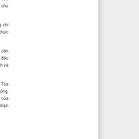
ị cho
 chí
 chức
t cán
n đấu
nh và
) Tòa
ưởng;
n của
 nhận