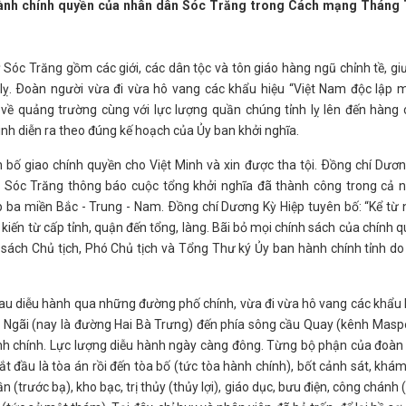
 giành chính quyền của nhân dân Sóc Trăng trong Cách mạng Tháng
Sóc Trăng gồm các giới, các dân tộc và tôn giáo hàng ngũ chỉnh tề, g
 lỵ. Ðoàn người vừa đi vừa hô vang các khẩu hiệu “Việt Nam độc lập
n về quảng trường cùng với lực lượng quần chúng tỉnh lỵ lên đến hàng
inh diễn ra theo đúng kế hoạch của Ủy ban khởi nghĩa.
 bố giao chính quyền cho Việt Minh và xin được tha tội. Ðồng chí Dươ
h Sóc Trăng thông báo cuộc tổng khởi nghĩa đã thành công trong cả n
ba miền Bắc - Trung - Nam. Ðồng chí Dương Kỳ Hiệp tuyên bố: “Kể từ
kiến từ cấp tỉnh, quận đến tổng, làng. Bãi bỏ mọi chính sách của chính 
 sách Chủ tịch, Phó Chủ tịch và Tổng Thư ký Ủy ban hành chính tỉnh d
au diễu hành qua những đường phố chính, vừa đi vừa hô vang các khẩu 
Ngãi (nay là đường Hai Bà Trưng) đến phía sông cầu Quay (kênh Masp
nh chính. Lực lượng diễu hành ngày càng đông. Từng bộ phận của đoàn
 đầu là tòa án rồi đến tòa bố (tức tòa hành chính), bốt cảnh sát, khám
ần (trước bạ), kho bạc, trị thủy (thủy lợi), giáo dục, bưu điện, công chánh 