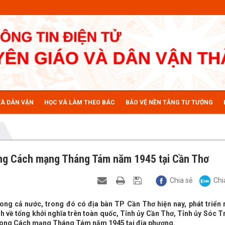
VÀ DÂN VẬN
HỌC VÀ LÀM THEO BÁC
BẢO VỆ NỀN TẢNG TƯ TƯỞNG
ong Cách mạng Tháng Tám năm 1945 tại Cần Thơ
Chia sẻ
Chi
ng cả nước, trong đó có địa bàn TP Cần Thơ hiện nay, phát triển 
nh về tổng khởi nghĩa trên toàn quốc, Tỉnh ủy Cần Thơ, Tỉnh ủy Sóc 
trong Cách mạng Tháng Tám năm 1945 tại địa phương.