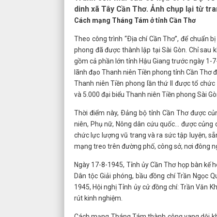
dinh xã Tây Cần Thơ. Ảnh chụp lại từ tr
Cách mạng Tháng Tám ở tỉnh Cần Thơ
Theo công trình “Ðịa chí Cần Thơ”, để chuẩn b
phong đã được thành lập tại Sài Gòn. Chỉ sau
gồm cả phần lớn tỉnh Hậu Giang trước ngày 1-7
lãnh đạo Thanh niên Tiền phong tỉnh Cần Thơ đ
Thanh niên Tiền phong lần thứ II được tổ chức
và 5.000 đại biểu Thanh niên Tiền phong Sài Gò
Thời điểm này, Ðảng bộ tỉnh Cần Thơ được củng
niên, Phụ nữ, Nông dân cứu quốc... được củng c
chức lực lượng vũ trang và ra sức tập luyện, sẵ
mạng treo trên đường phố, công sở, nơi đông ng
Ngày 17-8-1945, Tỉnh ủy Cần Thơ họp bàn kế ho
Dân tộc Giải phóng, bầu đồng chí Trần Ngọc Qu
1945, Hội nghị Tỉnh ủy cử đồng chí: Trần Văn 
rút kinh nghiệm.
Cách mạng Tháng Tám thành công vang dội khắp 