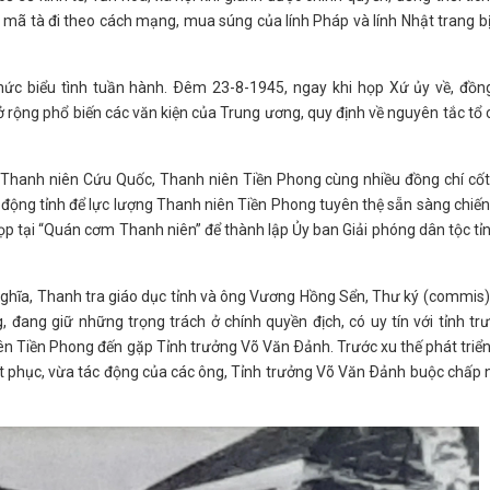
lính mã tà đi theo cách mạng, mua súng của lính Pháp và lính Nhật trang b
ức biểu tình tuần hành. Ðêm 23-8-1945, ngay khi họp Xứ ủy về, đồng
ở rộng phổ biến các văn kiện của Trung ương, quy định về nguyên tắc tổ
ộ Thanh niên Cứu Quốc, Thanh niên Tiền Phong cùng nhiều đồng chí cố
n động tỉnh để lực lượng Thanh niên Tiền Phong tuyên thệ sẵn sàng chiế
họp tại “Quán cơm Thanh niên” để thành lập Ủy ban Giải phóng dân tộc tỉ
Nghĩa, Thanh tra giáo dục tỉnh và ông Vương Hồng Sển, Thư ký (commis
 đang giữ những trọng trách ở chính quyền địch, có uy tín với tỉnh tr
ên Tiền Phong đến gặp Tỉnh trưởng Võ Văn Ðảnh. Trước xu thế phát triể
ết phục, vừa tác động của các ông, Tỉnh trưởng Võ Văn Ðảnh buộc chấp