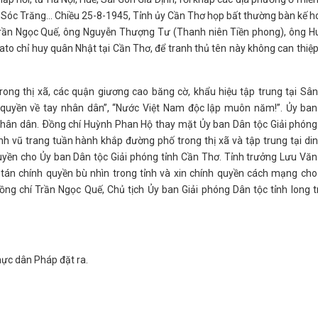
Sóc Trăng... Chiều 25-8-1945, Tỉnh ủy Cần Thơ họp bất thường bàn kế 
 Trần Ngọc Quế, ông Nguyễn Thượng Tư (Thanh niên Tiền phong), ông H
to chỉ huy quân Nhật tại Cần Thơ, để tranh thủ tên này không can thiệ
ong thị xã, các quận giương cao băng cờ, khẩu hiệu tập trung tại Sâ
quyền về tay nhân dân”, “Nước Việt Nam độc lập muôn năm!”. Ủy ban 
 nhân dân. Ðồng chí Huỳnh Phan Hộ thay mặt Ủy ban Dân tộc Giải phóng
tình vũ trang tuần hành khắp đường phố trong thị xã và tập trung tại di
uyền cho Ủy ban Dân tộc Giải phóng tỉnh Cần Thơ. Tỉnh trưởng Lưu Vă
 tán chính quyền bù nhìn trong tỉnh và xin chính quyền cách mạng ch
ng chí Trần Ngọc Quế, Chủ tịch Ủy ban Giải phóng Dân tộc tỉnh long 
thực dân Pháp đặt ra.