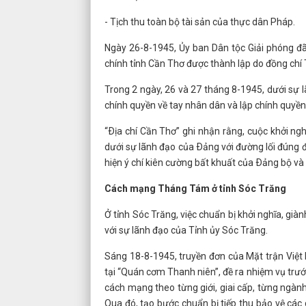
- Tịch thu toàn bộ tài sản của thực dân Pháp.
Ngày 26-8-1945, Ủy ban Dân tộc Giải phóng đã
chính tỉnh Cần Thơ được thành lập do đồng chí 
Trong 2 ngày, 26 và 27 tháng 8-1945, dưới sự 
chính quyền về tay nhân dân và lập chính quyề
“Ðịa chí Cần Thơ” ghi nhận rằng, cuộc khởi n
dưới sự lãnh đạo của Ðảng với đường lối đúng 
hiện ý chí kiên cường bất khuất của Ðảng bộ v
Cách mạng Tháng Tám ở tỉnh Sóc Trăng
Ở tỉnh Sóc Trăng, việc chuẩn bị khởi nghĩa, gi
với sự lãnh đạo của Tỉnh ủy Sóc Trăng.
Sáng 18-8-1945, truyền đơn của Mặt trận Việt 
tại “Quán cơm Thanh niên”, đề ra nhiệm vụ tr
cách mạng theo từng giới, giai cấp, từng ngàn
Qua đó, tạo bước chuẩn bị tiếp thu bảo vệ các c