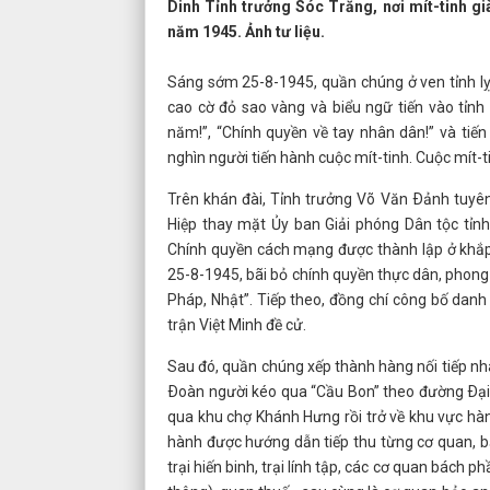
Dinh Tỉnh trưởng Sóc Trăng, nơi mít-tinh
năm 1945. Ảnh tư liệu.
Sáng sớm 25-8-1945, quần chúng ở ven tỉnh lỵ 
cao cờ đỏ sao vàng và biểu ngữ tiến vào tỉnh
năm!”, “Chính quyền về tay nhân dân!” và tiế
nghìn người tiến hành cuộc mít-tinh. Cuộc mít-t
Trên khán đài, Tỉnh trưởng Võ Văn Ðảnh tuyên
Hiệp thay mặt Ủy ban Giải phóng Dân tộc tỉn
Chính quyền cách mạng được thành lập ở khắp 
25-8-1945, bãi bỏ chính quyền thực dân, phong 
Pháp, Nhật”. Tiếp theo, đồng chí công bố danh
trận Việt Minh đề cử.
Sau đó, quần chúng xếp thành hàng nối tiếp nh
Ðoàn người kéo qua “Cầu Bon” theo đường Ðại 
qua khu chợ Khánh Hưng rồi trở về khu vực hà
hành được hướng dẫn tiếp thu từng cơ quan, bắt
trại hiến binh, trại lính tập, các cơ quan bách ph