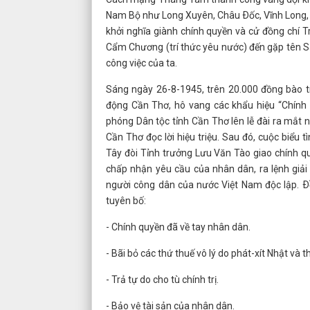
Nam Bộ như Long Xuyên, Châu Ðốc, Vĩnh Long, 
khởi nghĩa giành chính quyền và cử đồng chí
Cẩm Chương (trí thức yêu nước) đến gặp tên Sa
công việc của ta.
Sáng ngày 26-8-1945, trên 20.000 đồng bào tr
động Cần Thơ, hô vang các khẩu hiệu “Chính 
phóng Dân tộc tỉnh Cần Thơ lên lễ đài ra mắt
Cần Thơ đọc lời hiệu triệu. Sau đó, cuộc biểu 
Tây đòi Tỉnh trưởng Lưu Văn Tào giao chính q
chấp nhận yêu cầu của nhân dân, ra lệnh giải
người công dân của nước Việt Nam độc lập. Ðồ
tuyên bố:
- Chính quyền đã về tay nhân dân.
- Bãi bỏ các thứ thuế vô lý do phát-xít Nhật và 
- Trả tự do cho tù chính trị.
- Bảo vệ tài sản của nhân dân.