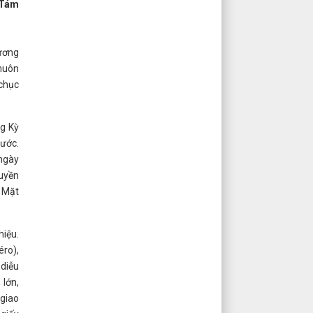
 Tám
iương
 muôn
 chục
ng Kỳ
ước.
 ngày
quyền
o Mặt
hiệu.
éro),
 diễu
 lớn,
(giao