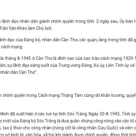
 lãnh đạo nhân dân giành chính quyền trong tỉnh. 2 ngày sau, Ủy ban
Trần Văn Khéo làm Chủ tịch.
lãnh đạo của Ðảng bộ, nhân dân Cần Thơ, các quận, làng trong tỉnh đã 
n cách mạng.
ghĩa tháng 8-1945 ở Cần Thơ là đỉnh cao của cao trào cách mạng 1929
đắn; sự lãnh đạo sáng suốt của Trung ương Ðảng, Xứ ủy, Liên Tỉnh ủy và
à nhân dân Cần Thơ”.
ành chính quyền trong Cách mạng Tháng Tám cũng rất khẩn trương, quyết 
Minh đã xuất hiện ở các nơi tại tỉnh Sóc Trăng. Ngày 20-8-1945, Tỉnh ủ
ước mắt của Ðảng bộ Sóc Trăng là đưa quần chúng công nông vào các tổ
h, tạo ý thức cho công nhân (nòng cốt là công nhân Cứu Quốc) và viên 
ơ sở kinh tế, văn hóa, xã hội khi giành được chính quyền, đồng thời tíc