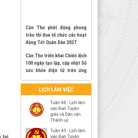
Cần Thơ phát động phong
trào thi đua tổ chức các hoạt
động Tết Quân Dân 2027
Cần Thơ triển khai Chiến dịch
100 ngày tạo lập, cập nhật Sổ
sức khỏe điện tử trên ứng
dụng VNeID
Phát động phong trào thi
đua “Ba nhất: Kỷ luật nhất -
LỊCH LÀM VIỆC
Trung thành nhất - Gần dân
nhất” trên địa bàn thành phố
Tuần 44 - Lịch làm
Cần Thơ
việc Ban Tuyên
giáo và Dân vận
Thành uỷ
Cần Thơ triển khai Chiến dịch
100 ngày tạo lập, cập nhật Sổ
Tuần 43 - Lịch làm
sức khỏe điện tử trên ứng
 tại
việc Ban Tuyên