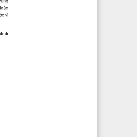
 vùng
 đoàn
ớc vì
Minh