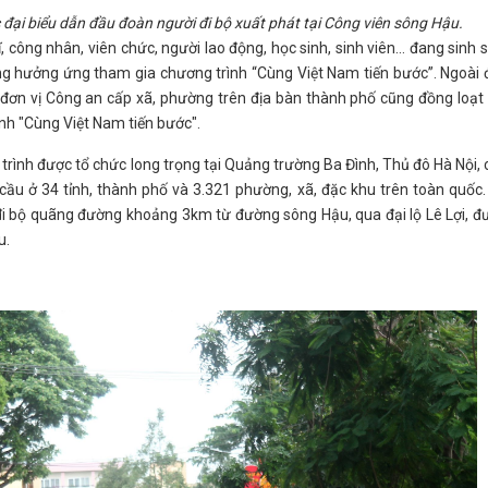
ại biểu dẫn đầu đoàn người đi bộ xuất phát tại Công viên sông Hậu.
, công nhân, viên chức, người lao động, học sinh, sinh viên… đang sinh 
ùng hưởng ứng tham gia chương trình “Cùng Việt Nam tiến bước”. Ngoài
đơn vị Công an cấp xã, phường trên địa bàn thành phố cũng đồng loạt
nh "Cùng Việt Nam tiến bước".
 trình được tổ chức long trọng tại Quảng trường Ba Đình, Thủ đô Hà Nội,
 cầu ở 34 tỉnh, thành phố và 3.321 phường, xã, đặc khu trên toàn quốc
 đi bộ quãng đường khoảng 3km từ đường sông Hậu, qua đại lộ Lê Lợi, 
u.