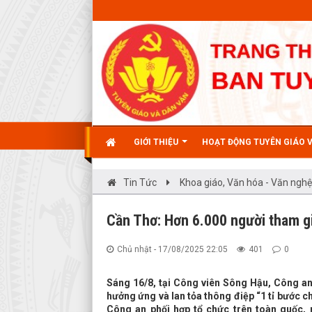
GIỚI THIỆU
HOẠT ĐỘNG TUYÊN GIÁO 
Tin Tức
Khoa giáo, Văn hóa - Văn nghệ
Cần Thơ: Hơn 6.000 người tham gi
Chủ nhật - 17/08/2025 22:05
401
0
Sáng 16/8, tại Công viên Sông Hậu, Công a
hưởng ứng và lan tỏa thông điệp “1 tỉ bước c
Công an phối hợp tổ chức trên toàn quốc