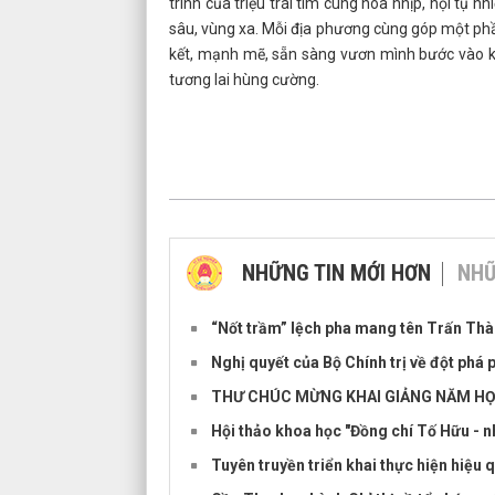
trình của triệu trái tim cùng hòa nhịp, hội tụ 
sâu, vùng xa. Mỗi địa phương cùng góp một ph
kết, mạnh mẽ, sẵn sàng vươn mình bước vào kỷ
tương lai hùng cường.
NHỮNG TIN MỚI HƠN
NHỮ
“Nốt trầm” lệch pha mang tên Trấn Th
Nghị quyết của Bộ Chính trị về đột phá 
THƯ CHÚC MỪNG KHAI GIẢNG NĂM HỌC
Hội thảo khoa học "Đồng chí Tố Hữu - nh
Tuyên truyền triển khai thực hiện hiệu