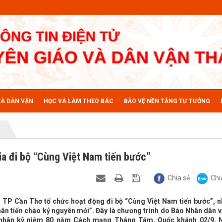
VÀ DÂN VẬN
HỌC VÀ LÀM THEO BÁC
BẢO VỆ NỀN TẢNG TƯ TƯỞNG
a đi bộ “Cùng Việt Nam tiến bước”
Chia sẻ
Chi
n TP Cần Thơ tổ chức hoạt động đi bộ “Cùng Việt Nam tiến bước”, 
hân tiến chào kỷ nguyên mới”. Đây là chương trình do Báo Nhân dân 
, nhân kỷ niệm 80 năm Cách mạng Tháng Tám, Quốc khánh 02/9, 