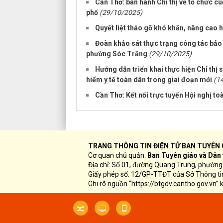
Cần Thơ: ban hành Chỉ thị về tổ chức c
phố
(29/10/2025)
Quyết liệt tháo gỡ khó khăn, nâng cao h
Đoàn khảo sát thực trạng công tác bảo
phường Sóc Trăng
(29/10/2025)
Hướng dẫn triển khai thực hiện Chỉ thị
hiểm y tế toàn dân trong giai đoạn mới
(1
Cần Thơ: Kết nối trực tuyến Hội nghị t
TRANG THÔNG TIN ĐIỆN TỬ BAN TUYÊN 
Cơ quan chủ quản:
Ban Tuyên giáo và Dân
Địa chỉ:
Số 01, đường Quang Trung, phường 
Giấy phép số: 12/GP-TTĐT của Sở Thông ti
Ghi rõ nguồn “https://btgdv.cantho.gov.vn” k