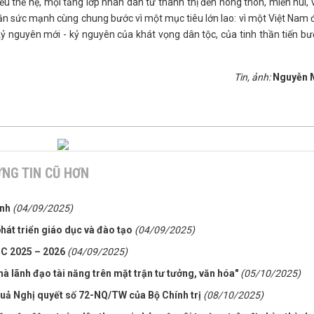
nhiều thế hệ, mọi tầng lớp nhân dân từ thành thị đến nông thôn, miền núi,
ần sức mạnh cùng chung bước vì một mục tiêu lớn lao: vì một Việt Nam
 nguyên mới - kỷ nguyên của khát vọng dân tộc, của tinh thần tiến bư
Tin, ảnh:
Nguyễn 
NG TIN CŨ HƠN
ành
(04/09/2025)
phát triển giáo dục và đào tạo
(04/09/2025)
 2025 – 2026
(04/09/2025)
à lãnh đạo tài năng trên mặt trận tư tưởng, văn hóa"
(05/10/2025)
 quả Nghị quyết số 72-NQ/TW của Bộ Chính trị
(08/10/2025)