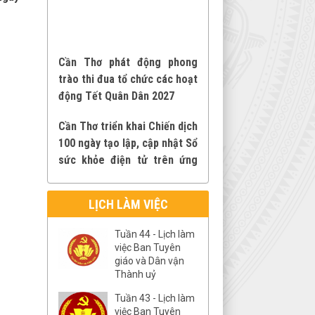
Cần Thơ phát động phong
trào thi đua tổ chức các hoạt
động Tết Quân Dân 2027
Cần Thơ triển khai Chiến dịch
100 ngày tạo lập, cập nhật Sổ
sức khỏe điện tử trên ứng
dụng VNeID
Phát động phong trào thi
LỊCH LÀM VIỆC
đua “Ba nhất: Kỷ luật nhất -
Trung thành nhất - Gần dân
Tuần 44 - Lịch làm
nhất” trên địa bàn thành phố
việc Ban Tuyên
Cần Thơ
giáo và Dân vận
Thành uỷ
Cần Thơ triển khai Chiến dịch
Tuần 43 - Lịch làm
100 ngày tạo lập, cập nhật Sổ
việc Ban Tuyên