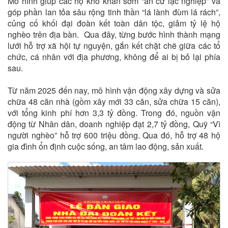
Mô hình giúp các hộ khó khăn sớm “an cư lạc nghiệp” và
góp phần lan tỏa sâu rộng tinh thần “lá lành đùm lá rách”,
củng cố khối đại đoàn kết toàn dân tộc, giảm tỷ lệ hộ
nghèo trên địa bàn. Qua đây, từng bước hình thành mạng
lưới hỗ trợ xã hội tự nguyện, gắn kết chặt chẽ giữa các tổ
chức, cá nhân với địa phương, không để ai bị bỏ lại phía
sau.
Từ năm 2025 đến nay, mô hình vận động xây dựng và sửa
chữa 48 căn nhà (gồm xây mới 33 căn, sửa chữa 15 căn),
với tổng kinh phí hơn 3,3 tỷ đồng. Trong đó, nguồn vận
động từ Nhân dân, doanh nghiệp đạt 2,7 tỷ đồng, Quỹ “Vì
người nghèo” hỗ trợ 600 triệu đồng. Qua đó, hỗ trợ 48 hộ
gia đình ổn định cuộc sống, an tâm lao động, sản xuất.