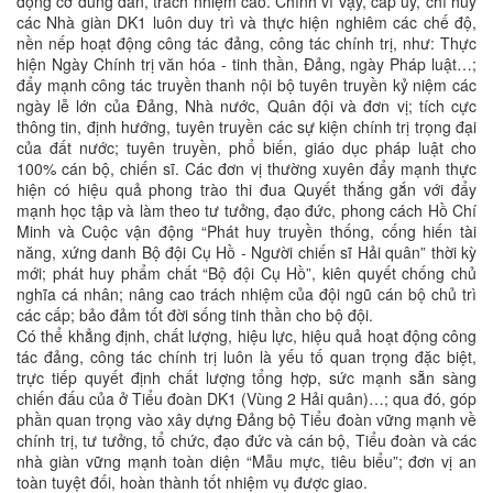
động cơ đúng đắn, trách nhiệm cao. Chính vì vậy, cấp ủy, chỉ huy
các Nhà giàn DK1 luôn duy trì và thực hiện nghiêm các chế độ,
nền nếp hoạt động công tác đảng, công tác chính trị, như: Thực
hiện Ngày Chính trị văn hóa - tinh thần, Đảng, ngày Pháp luật…;
đẩy mạnh công tác truyền thanh nội bộ tuyên truyền kỷ niệm các
ngày lễ lớn của Đảng, Nhà nước, Quân đội và đơn vị; tích cực
thông tin, định hướng, tuyên truyền các sự kiện chính trị trọng đại
của đất nước; tuyên truyền, phổ biến, giáo dục pháp luật cho
100% cán bộ, chiến sĩ. Các đơn vị thường xuyên đẩy mạnh thực
hiện có hiệu quả phong trào thi đua Quyết thắng gắn với đẩy
mạnh học tập và làm theo tư tưởng, đạo đức, phong cách Hồ Chí
Minh và Cuộc vận động “Phát huy truyền thống, cống hiến tài
năng, xứng danh Bộ đội Cụ Hồ - Người chiến sĩ Hải quân” thời kỳ
mới; phát huy phẩm chất “Bộ đội Cụ Hồ”, kiên quyết chống chủ
nghĩa cá nhân; nâng cao trách nhiệm của đội ngũ cán bộ chủ trì
các cấp; bảo đảm tốt đời sống tinh thần cho bộ đội.
Có thể khẳng định, chất lượng, hiệu lực, hiệu quả hoạt động công
tác đảng, công tác chính trị luôn là yếu tố quan trọng đặc biệt,
trực tiếp quyết định chất lượng tổng hợp, sức mạnh sẵn sàng
chiến đấu của ở Tiểu đoàn DK1 (Vùng 2 Hải quân)…; qua đó, góp
phần quan trọng vào xây dựng Đảng bộ Tiểu đoàn vững mạnh về
chính trị, tư tưởng, tổ chức, đạo đức và cán bộ, Tiểu đoàn và các
nhà giàn vững mạnh toàn diện “Mẫu mực, tiêu biểu”; đơn vị an
toàn tuyệt đối, hoàn thành tốt nhiệm vụ được giao.