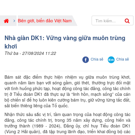
Biên giới, biển đảo Việt Nam
Nhà giàn DK1: Vững vàng giữa muôn trùng
khơi
Thứ ba - 27/08/2024 11:22
Chia sẻ
Chia sẻ
Bám sát đặc điểm thực hiện nhiệm vụ giữa muôn trùng khơi,
quanh năm làm bạn với sóng gầm, gió thét, thường trực đối mặt
với tình huống phức tạp, hoạt động công tác đảng, công tác chính
trị ở Tiểu đoàn DK1 đã thực sự là “linh hồn, mạch sống” của cán
bộ chiến sĩ để họ luôn kiên cường bám trụ, giữ vững từng tấc đất,
sải biển thiêng liêng của Tổ quốc.
Nhận thức sâu sắc vị trí, tầm quan trọng của hoạt động công tác
đảng, công tác chính trị, trong 35 năm xây dựng, cống hiến và
trưởng thành (1989 - 2024), Đảng ủy, chỉ huy Tiểu đoàn DK1
(Vùng 2 Hải quân), đã tập trung lãnh đạo, triển khai đồng bộ các