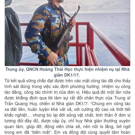
Trung úy, QNCN Hoàng Thái Học thực hiện nhiệm vụ tại Nhà
giàn DK1/17.
Từ kết quả vững chắc đạt được trên các mặt công tác đã cho thấy
tính sát đúng trong việc xác định phương hướng, nhiệm vụ công
tác đảng, công tác chính trị của đơn vị. Hiệu quả đó một lần nữa
được khẳng định qua lời tâm sự rất đỗi chân thực của Trung sĩ
Trần Quang Huy, chiến sĩ Nhà giàn DK1/7: “Chúng em công tác
xa đất liền, huấn luyện khá vất vả, với cường độ cao và thời tiết
khắc nghiệt… nhưng bù lại đời sống vật chất, tinh thần ở đơn vị
tương đối đầy đủ, được cấp ủy, chỉ huy Nhà giàn thường xuyên
quan tâm, giúp đỡ, động viên chia sẻ, nên nỗi lo lắng, bỡ ngỡ
trong em đã “biến mất”. Em và đồng đội cùng quyết tâm hoàn