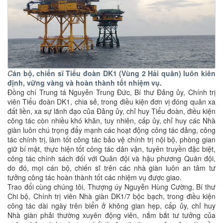
C
án bộ, chiến sĩ Tiểu đoàn DK1 (Vùng 2 Hải quân) luôn kiên
định, vững vàng và hoàn thành tốt nhiệm vụ.
Đồng chí Trung tá Nguyễn Trung Đức, Bí thư Đảng ủy, Chính trị
viên Tiểu đoàn DK1, chia sẻ, trong điều kiện đơn vị đóng quân xa
đất liền, xa sự lãnh đạo của Đảng ủy, chỉ huy Tiểu đoàn, điều kiện
công tác còn nhiều khó khăn, tuy nhiên, cấp ủy, chỉ huy các Nhà
giàn luôn chú trọng đẩy mạnh các hoạt động công tác đảng, công
tác chính trị, làm tốt công tác bảo vệ chính trị nội bộ, phòng gian
giữ bí mật, thực hiện tốt công tác dân vận, tuyên truyền đặc biệt,
công tác chính sách đối với Quân đội và hậu phương Quân đội,
do đó, mọi cán bộ, chiến sĩ trên các nhà giàn luôn an tâm tư
tưởng công tác hoàn thành tốt các nhiệm vụ được giao.
Trao đổi cùng chúng tôi, Thượng úy Nguyễn Hùng Cường, Bí thư
Chi bộ, Chính trị viên Nhà giàn DK1/7 bộc bạch, trong điều kiện
công tác dài ngày trên biển ở không gian hẹp, cấp ủy, chỉ huy
Nhà giàn phải thường xuyên động viên, nắm bắt tư tưởng của