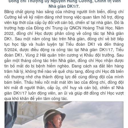
Đồng chí Thượng úy Nguyễn Hùng Cường, Chính trị viên
Nhà giàn DK1/7.
Bằng chất giọng hào sảng của những người lính biển, đồng chí
Cường kể về kỷ niệm đáng nhớ trong việc quan tâm hỗ trợ, động
viên kịp thời của cấp ủy đối với cán bộ, chiến sĩ tại nhà giàn. Đó là
trường hợp của Đồng chí Trung úy QNCN Hoàng Thái Học. Năm
2022, đồng chí Học được phân công về công tác tại Nhà giàn
DK1. Sau một năm công tác trên Nhà giàn, đồng chí về bờ tiếp
tục học tập và huấn luyện tại Tiểu đoàn DK1 và đến tháng
5/2024, được điều động ra công tác tại Nhà giàn DK1/17, Tiểu
đoàn DK1, Vùng 2 Hải quân trên cương vị Khẩu đội trưởng. Sau
gần một tháng công tác trên Nhà giàn, đồng chí Học nhận được
tin bố mất do bị bệnh hiểm nghèo. Đang cách xa đất liền hàng
trăm hải lý, không thể nào về quê chịu tang, đồng chí Học đã biến
nỗi thương nhớ cha thành động lực để cùng đồng đội của mình
bám biển. Thấu hiểu nỗi mất mát lớn lao của đồng chí, đồng đội
khi mất đi người thân, cấp ủy, chỉ huy và cán bộ, chiến sĩ Nhà
giàn DK1/17 luôn động viên, an ủi và giúp đỡ đồng chí Học vượt
qua khó khăn để yên tâm công tác.