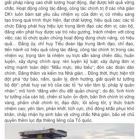
giải pháp nâng cao chất lượng hoạt động, đạt được kết quả vững
chắc. Hoạt động công tác đảng, công tác chính trị ở các nhà giàn
DK1 luôn bám sát yêu cầu nhiệm vụ của đơn vị, có nhiều sáng
tạo trong quá trình thực hiện, đạt chất lượng, hiệu quả cao; các tổ
chức Đảng phát huy hiệu lực trong lãnh đạo các đơn vị; cán bộ,
đảng viên phát huy được vai trò nêu gương, trách nhiệm với công
việc; các tổ chức quần chúng hoạt động đúng chức năng, có hiệu
quả… Đảng ủy, chỉ huy Tiểu đoàn tập trung lãnh đạo, chỉ đạo,
tiến hành có hiệu quả công tác đảng, công tác chính trị trong các
nhiệm vụ; trọng tâm là nhiệm vụ trực sẵn sàng chiến đấu, huấn
luyện, xây dựng chính quy, rèn luyện kỷ luật; xây dựng đơn vị
vững mạnh toàn diện “Mẫu mực, tiêu biểu”; đón các đoàn dân
chính, Đảng thăm và kiểm tra Nhà giàn... Đồng thời, thực hiện tốt
đột phá “dự báo, nắm, quản lý, định hướng, giải quyết tư tưởng
bộ đội”, phát huy vai trò của các tổ “tư vấn tâm lý, pháp lý quân
nhân”; mô hình “đảng viên dìu dắt quần chúng”; do đó, tình hình
tư tưởng của cán bộ, chiến sĩ luôn ổn định, bản lĩnh chính trị vững
vàng, phẩm chất chính trị, đạo đức, lối sống tốt, ý thức trách
nhiệm cao; yên tâm, phấn khởi, tích cực, chủ động khắc phục khó
khăn, chấp nhận hy sinh bảo vệ vững chắc Nhà giàn, bảo vệ chủ
quyền thềm lục địa thiêng liêng của Tổ quốc.