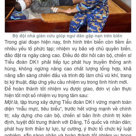
Bộ đội nhà giàn cứu giúp ngư dân gặp nạn trên biển
Trong giai đoạn hiện nay, tình hình trên biển còn tiềm ẩn
nhiều yếu tố phức tạp; nhiệm vụ bảo vệ chủ quyền biển,
đảo đặt ra ngày càng cao. Điều đó đòi hỏi cán bộ, chiến sĩ
Tiểu đoàn DK1 phải tiếp tục phát huy truyền thống anh
hùng, không ngừng nâng cao chất lượng tổng hợp, khả
năng sẵn sàng chiến đấu và trình độ làm chủ vũ khí, trang
bị kỹ thuật, đáp ứng yêu cầu nhiệm vụ trong tình hình mới.
Để hoàn thành tốt nhiệm vụ được giao, đơn vị cần thực
hiện tốt một số nhiệm vụ trọng tâm sau:
Một là,
tập trung xây dựng Tiểu đoàn DK1 vững mạnh toàn
diện “mẫu mực, tiêu biểu”, trước hết vững mạnh về chính
trị; xây dựng cho cán bộ, chiến sĩ bản lĩnh chính trị kiên
định, tuyệt đối trung thành với Đảng, Tổ quốc và nhân dân;
phát huy tinh thần tự lực, tự cường, ý thức tổ chức kỷ luật
nghiêm, sẵn sàng nhận và hoàn thành tốt nhiệm vụ trong