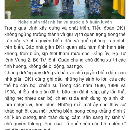
Nghe quán triệt nhiệm vụ trước giờ huấn luyện
Trong quá trình xây dựng và phát triển, Tiểu đoàn DK1
không ngừng trưởng thành và giữ vị trí quan trọng trong thế
trận bảo vệ chủ quyền biển, đảo và quốc phòng - an ninh
trên biển. Các nhà giàn DK1 quan sát, nắm tình hình trên
không, trên biển, kịp thời tham mưu cho Đảng ủy, Bộ Tư
lệnh Vùng 2, Bộ Tư lệnh Quân chủng chủ động xử trí các
tình huống, không để bị động, bất ngờ.
Chặng đường xây dựng và bảo vệ chủ quyền biển đảo, các
nhà giàn DK1 cũng ghi dấu những hy sinh to lớn của các
thế hệ cán bộ, chiến sĩ. Trong các năm 1990, 1996 và
1998, nhiều nhà giàn đã bị bão lớn đánh sập, gây tổn thất
nặng nề; nhiều cán bộ, chiến sĩ đã anh dũng hy sinh khi
làm nhiệm vụ trên biển. Những mất mát ấy cho thấy sự
khắc nghiệt của môi trường biển, song cũng khẳng định ý
chí kiên cường, tinh thần dũng cảm, sẵn sàng hy sinh vì
chủ quyền thiêng liêng của Tổ quốc của cán bộ, chiến sĩ
nơi đầu sóng ngọn gió.