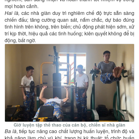
mọi hoàn cảnh.
Hai là,
các nhà giàn duy trì nghiêm chế độ trực sẵn sàng
chiến đấu; tăng cường quan sát, nắm chắc, dự báo đúng
tình hình trên không, trên biển; chủ động phát hiện sớm, xử
trí kịp thời, hiệu quả các tình huống; kiên quyết không để bị
động, bất ngờ.
Giờ luyện tập thể thao của cán bộ, chiến sĩ nhà giàn
Ba là
, tiếp tục nâng cao chất lượng huấn luyện, trình độ và
khả năng làm chủ vũ khí, trang bị kỹ thuật; tổ chức huấn