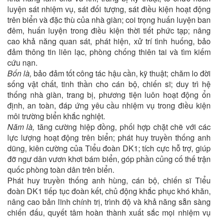
luyện sát nhiệm vụ, sát đối tượng, sát điều kiện hoạt động
trên biển và đặc thù của nhà giàn; coi trọng huấn luyện ban
đêm, huấn luyện trong điều kiện thời tiết phức tạp; nâng
cao khả năng quan sát, phát hiện, xử trí tình huống, bảo
đảm thông tin liên lạc, phòng chống thiên tai và tìm kiếm
cứu nạn.
Bốn là,
bảo đảm tốt công tác hậu cần, kỹ thuật; chăm lo đời
sống vật chất, tinh thần cho cán bộ, chiến sĩ; duy trì hệ
thống nhà giàn, trang bị, phương tiện luôn hoạt động ổn
định, an toàn, đáp ứng yêu cầu nhiệm vụ trong điều kiện
môi trường biển khắc nghiệt.
Năm là,
tăng cường hiệp đồng, phối hợp chặt chẽ với các
lực lượng hoạt động trên biển; phát huy truyền thống anh
dũng, kiên cường của Tiểu đoàn DK1; tích cực hỗ trợ, giúp
đỡ ngư dân vươn khơi bám biển, góp phần củng cố thế trận
quốc phòng toàn dân trên biển.
Phát huy truyền thống anh hùng, cán bộ, chiến sĩ Tiểu
đoàn DK1 tiếp tục đoàn kết, chủ động khắc phục khó khăn,
nâng cao bản lĩnh chính trị, trình độ và khả năng sẵn sàng
chiến đấu, quyết tâm hoàn thành xuất sắc mọi nhiệm vụ