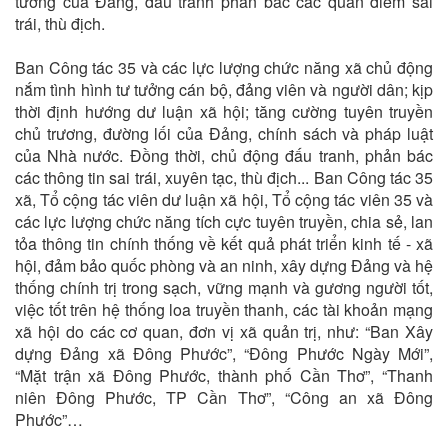
tưởng của Đảng, đấu tranh phản bác các quan điểm sai
trái, thù địch.
Ban Công tác 35 và các lực lượng chức năng xã chủ động
nắm tình hình tư tưởng cán bộ, đảng viên và người dân; kịp
thời định hướng dư luận xã hội; tăng cường tuyên truyền
chủ trương, đường lối của Đảng, chính sách và pháp luật
của Nhà nước. Đồng thời, chủ động đấu tranh, phản bác
các thông tin sai trái, xuyên tạc, thù địch... Ban Công tác 35
xã, Tổ cộng tác viên dư luận xã hội, Tổ cộng tác viên 35 và
các lực lượng chức năng tích cực tuyên truyền, chia sẻ, lan
tỏa thông tin chính thống về kết quả phát triển kinh tế - xã
hội, đảm bảo quốc phòng và an ninh, xây dựng Đảng và hệ
thống chính trị trong sạch, vững mạnh và gương người tốt,
việc tốt trên hệ thống loa truyền thanh, các tài khoản mạng
xã hội do các cơ quan, đơn vị xã quản trị, như: “Ban Xây
dựng Đảng xã Đông Phước”, “Đông Phước Ngày Mới”,
“Mặt trận xã Đông Phước, thành phố Cần Thơ”, “Thanh
niên Đông Phước, TP Cần Thơ”, “Công an xã Đông
Phước”…