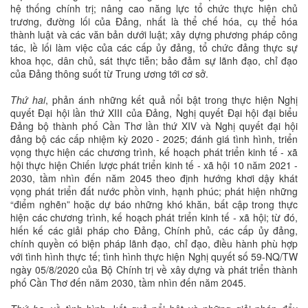
hệ thống chính trị; nâng cao năng lực tổ chức thực hiện chủ
trương, đường lối của Đảng, nhất là thể chế hóa, cụ thể hóa
thành luật và các văn bản dưới luật; xây dựng phương pháp công
tác, lề lối làm việc của các cấp ủy đảng, tổ chức đảng thực sự
khoa học, dân chủ, sát thực tiễn; bảo đảm sự lãnh đạo, chỉ đạo
của Đảng thông suốt từ Trung ương tới cơ sở.
Thứ hai
, phản ánh những kết quả nổi bật trong thực hiện Nghị
quyết Đại hội lần thứ XIII của Đảng, Nghị quyết Đại hội đại biểu
Đảng bộ thành phố Cần Thơ lần thứ XIV và Nghị quyết đại hội
đảng bộ các cấp nhiệm kỳ 2020 - 2025; đánh giá tình hình, triển
vọng thực hiện các chương trình, kế hoạch phát triển kinh tế - xã
hội thực hiện Chiến lược phát triển kinh tế - xã hội 10 năm 2021 -
2030, tầm nhìn đến năm 2045 theo định hướng khơi dậy khát
vọng phát triển đất nước phồn vinh, hạnh phúc; phát hiện những
“điểm nghẽn” hoặc dự báo những khó khăn, bất cập trong thực
hiện các chương trình, kế hoạch phát triển kinh tế - xã hội; từ đó,
hiến kế các giải pháp cho Đảng, Chính phủ, các cấp ủy đảng,
chính quyền có biện pháp lãnh đạo, chỉ đạo, điều hành phù hợp
với tình hình thực tế; tình hình thực hiện Nghị quyết số 59-NQ/TW
ngày 05/8/2020 của Bộ Chính trị về xây dựng và phát triển thành
phố Cần Thơ đến năm 2030, tầm nhìn đến năm 2045.