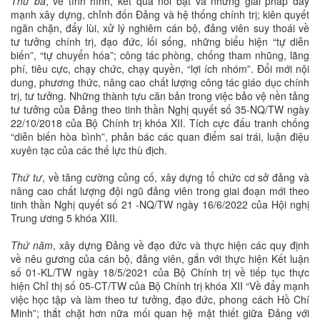
Thứ ba
, về tình hình, kết quả nổi bật và những giải pháp đẩy
mạnh xây dựng, chỉnh đốn Đảng và hệ thống chính trị; kiên quyết
ngăn chặn, đẩy lùi, xử lý nghiêm cán bộ, đảng viên suy thoái về
tư tưởng chính trị, đạo đức, lối sống, những biểu hiện “tự diễn
biến”, “tự chuyển hóa”; công tác phòng, chống tham nhũng, lãng
phí, tiêu cực, chạy chức, chạy quyền, “lợi ích nhóm”. Đổi mới nội
dung, phương thức, nâng cao chất lượng công tác giáo dục chính
trị, tư tưởng. Những thành tựu căn bản trong việc bảo vệ nền tảng
tư tưởng của Đảng theo tinh thần Nghị quyết số 35-NQ/TW ngày
22/10/2018 của Bộ Chính trị khóa XII. Tích cực đấu tranh chống
“diễn biến hòa bình”, phản bác các quan điểm sai trái, luận điệu
xuyên tạc của các thế lực thù địch.
Thứ tư
, về tăng cường củng cố, xây dựng tổ chức cơ sở đảng và
nâng cao chất lượng đội ngũ đảng viên trong giai đoạn mới theo
tinh thần Nghị quyết số 21 -NQ/TW ngày 16/6/2022 của Hội nghị
Trung ương 5 khóa XIII.
Thứ năm
, xây dựng Đảng về đạo đức và thực hiện các quy định
về nêu gương của cán bộ, đảng viên, gắn với thực hiện Kết luận
số 01-KL/TW ngày 18/5/2021 của Bộ Chính trị về tiếp tục thực
hiện Chỉ thị số 05-CT/TW của Bộ Chính trị khóa XII “Về đẩy mạnh
việc học tập và làm theo tư tưởng, đạo đức, phong cách Hồ Chí
Minh”; thắt chặt hơn nữa mối quan hệ mật thiết giữa Đảng với